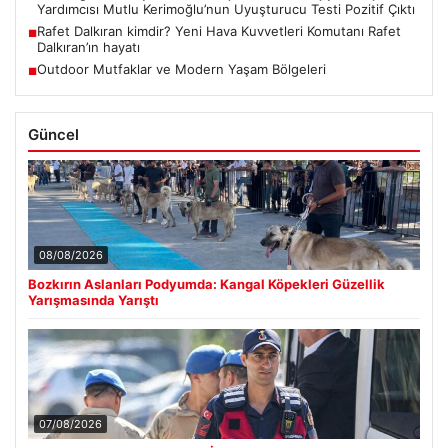
Yardımcısı Mutlu Kerimoğlu’nun Uyuşturucu Testi Pozitif Çıktı
Rafet Dalkıran kimdir? Yeni Hava Kuvvetleri Komutanı Rafet
■
Dalkıran’ın hayatı
Outdoor Mutfaklar ve Modern Yaşam Bölgeleri
■
Güncel
08/08/2026
Bozkırın Aslanları Podyumda: Kangal Köpekleri Güzellik
Yarışmasında Yarıştı
07/08/2026