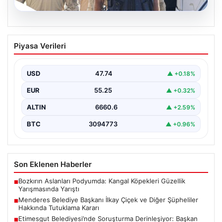
07.08.2026
Menderes Belediye Başkanı İlkay Çiçek
Piyasa Verileri
ve Diğer Şüpheliler Hakkında Tutuklama
Kararı
USD
47.74
▲ +0.18%
İzmir Cumhuriyet Başsavcılığı'nın yürüttüğü kapsamlı
soruşturma kapsamında, Menderes Belediyesi'nde
EUR
55.25
▲ +0.32%
gerçekleşen usulsüzlük iddiaları gündemdeki yerini…
ALTIN
6660.6
▲ +2.59%
BTC
3094773
▲ +0.96%
Son Eklenen Haberler
Bozkırın Aslanları Podyumda: Kangal Köpekleri Güzellik
■
Yarışmasında Yarıştı
Menderes Belediye Başkanı İlkay Çiçek ve Diğer Şüpheliler
■
Hakkında Tutuklama Kararı
Etimesgut Belediyesi’nde Soruşturma Derinleşiyor: Başkan
■