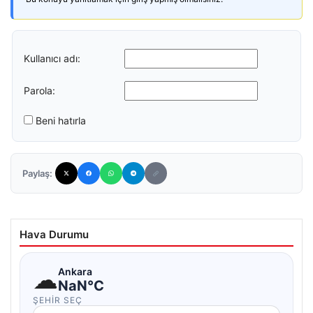
Kullanıcı adı:
Parola:
Beni hatırla
Paylaş:
Hava Durumu
☁
Ankara
NaN°C
ŞEHIR SEÇ