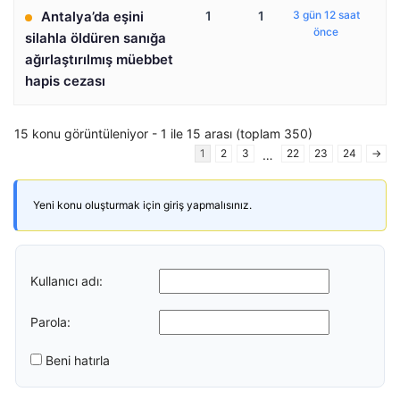
Antalya’da eşini
1
1
3 gün 12 saat
önce
silahla öldüren sanığa
ağırlaştırılmış müebbet
hapis cezası
15 konu görüntüleniyor - 1 ile 15 arası (toplam 350)
1
2
3
22
23
24
→
…
Yeni konu oluşturmak için giriş yapmalısınız.
Kullanıcı adı:
Parola:
Beni hatırla