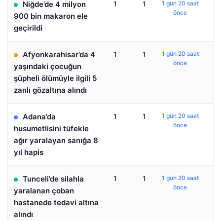
Niğde’de 4 milyon
1
1
1 gün 20 saat
önce
900 bin makaron ele
geçirildi
Afyonkarahisar’da 4
1
1
1 gün 20 saat
önce
yaşındaki çocuğun
şüpheli ölümüyle ilgili 5
zanlı gözaltına alındı
Adana’da
1
1
1 gün 20 saat
önce
husumetlisini tüfekle
ağır yaralayan sanığa 8
yıl hapis
Tunceli’de silahla
1
1
1 gün 20 saat
önce
yaralanan çoban
hastanede tedavi altına
alındı