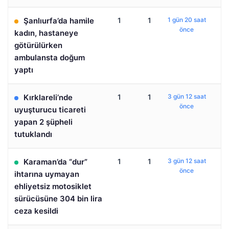
Şanlıurfa’da hamile
1
1
1 gün 20 saat
önce
kadın, hastaneye
götürülürken
ambulansta doğum
yaptı
Kırklareli’nde
1
1
3 gün 12 saat
önce
uyuşturucu ticareti
yapan 2 şüpheli
tutuklandı
Karaman’da “dur”
1
1
3 gün 12 saat
önce
ihtarına uymayan
ehliyetsiz motosiklet
sürücüsüne 304 bin lira
ceza kesildi