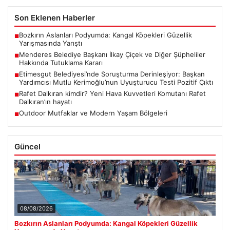
Son Eklenen Haberler
Bozkırın Aslanları Podyumda: Kangal Köpekleri Güzellik
■
Yarışmasında Yarıştı
Menderes Belediye Başkanı İlkay Çiçek ve Diğer Şüpheliler
■
Hakkında Tutuklama Kararı
Etimesgut Belediyesi’nde Soruşturma Derinleşiyor: Başkan
■
Yardımcısı Mutlu Kerimoğlu’nun Uyuşturucu Testi Pozitif Çıktı
Rafet Dalkıran kimdir? Yeni Hava Kuvvetleri Komutanı Rafet
■
Dalkıran’ın hayatı
Outdoor Mutfaklar ve Modern Yaşam Bölgeleri
■
Güncel
08/08/2026
Bozkırın Aslanları Podyumda: Kangal Köpekleri Güzellik