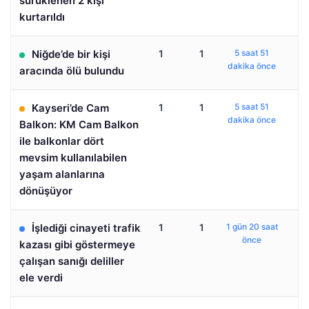
sürüklenen 2 kişi
kurtarıldı
Niğde’de bir kişi
1
1
5 saat 51
dakika önce
aracında ölü bulundu
Kayseri’de Cam
1
1
5 saat 51
dakika önce
Balkon: KM Cam Balkon
ile balkonlar dört
mevsim kullanılabilen
yaşam alanlarına
dönüşüyor
İşlediği cinayeti trafik
1
1
1 gün 20 saat
önce
kazası gibi göstermeye
çalışan sanığı deliller
ele verdi