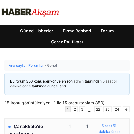
Güncel Haberler
Firma Rehberi
Forum
Çerez Politikası
Ana sayfa
›
Forumlar
›
Genel
Bu forum 350 konu içeriyor ve en son
admin
tarafından
5 saat 51
dakika önce
tarihinde güncellendi.
15 konu görüntüleniyor - 1 ile 15 arası (toplam 350)
1
2
3
22
23
24
→
…
Çanakkale’de
1
1
5 saat 51
dakika önce
uyuşturucu