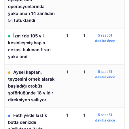
operasyonlarında
yakalanan 14 zanlıdan
5’i tutuklandı
İzmir’de 105 yıl
1
1
5 saat 51
dakika önce
kesinleşmiş hapis
cezası bulunan firari
yakalandı
Aysel kaptan,
1
1
5 saat 51
dakika önce
teyzesini örnek alarak
başladığı otobüs
şoförlüğünde 18 yıldır
direksiyon sallıyor
Fethiye’de lastik
1
1
5 saat 51
dakika önce
botla denizde