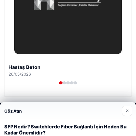
Hastaş Beton
26/05/2026
×
Göz Atın
Web sitemizi nasıl kullandığınızı daha iyi anlayabilmek,
deneyiminizi kişiselleştirmek ve geliştirmek amacıyla çerezler
© 2026 Haber Akşam
kullanıyoruz.
Çerez Politikamız
SFP Nedir? Switchlerde Fiber Bağlantı İçin Neden Bu
Kadar Önemlidir?
Reddet
Kabul Et
io