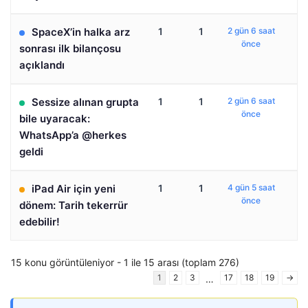
SpaceX’in halka arz
1
1
2 gün 6 saat
önce
sonrası ilk bilançosu
açıklandı
Sessize alınan grupta
1
1
2 gün 6 saat
önce
bile uyaracak:
WhatsApp’a @herkes
geldi
iPad Air için yeni
1
1
4 gün 5 saat
önce
dönem: Tarih tekerrür
edebilir!
15 konu görüntüleniyor - 1 ile 15 arası (toplam 276)
1
2
3
17
18
19
→
…