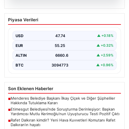
05.08.2026
Etimesgut Belediyesi’nde Soruşturma
Piyasa Verileri
Derinleşiyor: Başkan Yardımcısı Mutlu
Kerimoğlu’nun Uyuşturucu Testi Pozitif
Çıktı
USD
47.74
▲ +0.18%
Ankara Batı Cumhuriyet Başsavcılığı tarafından
EUR
55.25
▲ +0.32%
yürütülen kapsamlı soruşturma kapsamında Etimesgut
Belediyesi'nin önemli isimlerinden Belediye…
ALTIN
6660.6
▲ +2.59%
BTC
3094773
▲ +0.96%
Son Eklenen Haberler
Menderes Belediye Başkanı İlkay Çiçek ve Diğer Şüpheliler
■
Hakkında Tutuklama Kararı
Etimesgut Belediyesi’nde Soruşturma Derinleşiyor: Başkan
■
Yardımcısı Mutlu Kerimoğlu’nun Uyuşturucu Testi Pozitif Çıktı
Rafet Dalkıran kimdir? Yeni Hava Kuvvetleri Komutanı Rafet
■
Dalkıran’ın hayatı