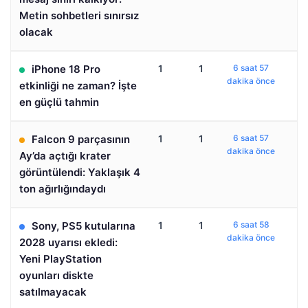
Metin sohbetleri sınırsız
olacak
iPhone 18 Pro
1
1
6 saat 57
dakika önce
etkinliği ne zaman? İşte
en güçlü tahmin
Falcon 9 parçasının
1
1
6 saat 57
dakika önce
Ay’da açtığı krater
görüntülendi: Yaklaşık 4
ton ağırlığındaydı
Sony, PS5 kutularına
1
1
6 saat 58
dakika önce
2028 uyarısı ekledi:
Yeni PlayStation
oyunları diskte
satılmayacak