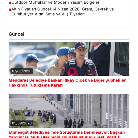
Outdoor Mutfaklar ve Modern Yaşam Bölgeleri
■
Altın Fiyatları Güncel 14 Nisan 2026: Gram, Çeyrek ve
■
Cumhuriyet Altını Satış ve Alış Fiyatları
Güncel
07/08/2026
Menderes Belediye Başkanı İlkay Çiçek ve Diğer Şüpheliler
Hakkında Tutuklama Kararı
05/08/2026
Etimesgut Belediyesi’nde Soruşturma Derinleşiyor: Başkan
Yardımcısı Mutlu Kerimoğlu’nun Uyuşturucu Testi Pozitif