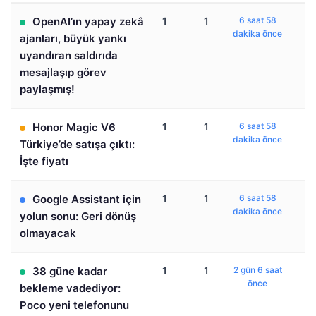
OpenAI’ın yapay zekâ
1
1
6 saat 58
dakika önce
ajanları, büyük yankı
uyandıran saldırıda
mesajlaşıp görev
paylaşmış!
Honor Magic V6
1
1
6 saat 58
dakika önce
Türkiye’de satışa çıktı:
İşte fiyatı
Google Assistant için
1
1
6 saat 58
dakika önce
yolun sonu: Geri dönüş
olmayacak
38 güne kadar
1
1
2 gün 6 saat
önce
bekleme vadediyor:
Poco yeni telefonunu