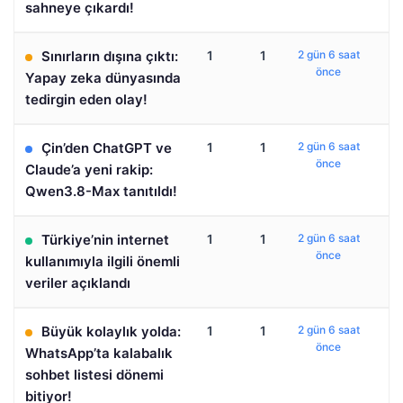
sahneye çıkardı!
Sınırların dışına çıktı:
1
1
2 gün 6 saat
önce
Yapay zeka dünyasında
tedirgin eden olay!
Çin’den ChatGPT ve
1
1
2 gün 6 saat
önce
Claude’a yeni rakip:
Qwen3.8-Max tanıtıldı!
Türkiye’nin internet
1
1
2 gün 6 saat
önce
kullanımıyla ilgili önemli
veriler açıklandı
Büyük kolaylık yolda:
1
1
2 gün 6 saat
önce
WhatsApp’ta kalabalık
sohbet listesi dönemi
bitiyor!