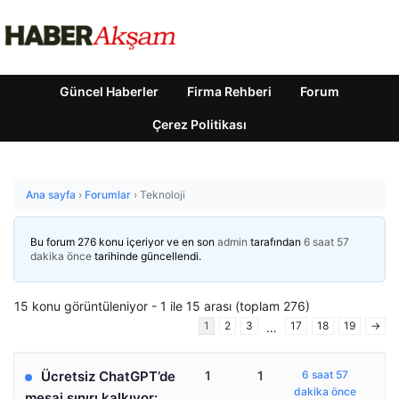
Güncel Haberler
Firma Rehberi
Forum
Çerez Politikası
Ana sayfa
›
Forumlar
›
Teknoloji
Bu forum 276 konu içeriyor ve en son
admin
tarafından
6 saat 57
dakika önce
tarihinde güncellendi.
15 konu görüntüleniyor - 1 ile 15 arası (toplam 276)
1
2
3
17
18
19
→
…
Ücretsiz ChatGPT’de
1
1
6 saat 57
dakika önce
mesaj sınırı kalkıyor: