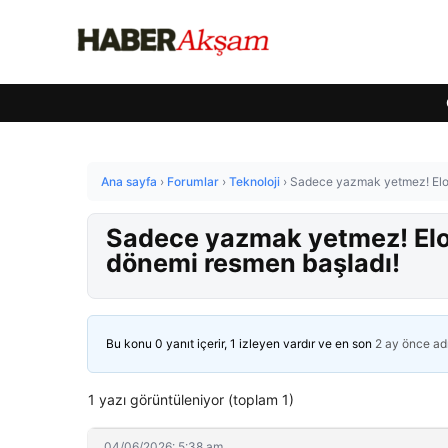
Ana sayfa
›
Forumlar
›
Teknoloji
›
Sadece yazmak yetmez! Elon 
Sadece yazmak yetmez! Elon
dönemi resmen başladı!
Bu konu 0 yanıt içerir, 1 izleyen vardır ve en son
2 ay önce
ad
1 yazı görüntüleniyor (toplam 1)
04/06/2026: 5:38 am