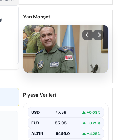
Yan Manşet
ıt
04.08.2026
Outdoor Mutfaklar ve
Piyasa Verileri
Modern Yaşam Bölgeleri
Doğal hava tasarımı günümüzde
ciddi bir dönüşüm sürdürmektedir.
USD
47.59
▲ +0.08%
Özellikle lüks evlerde bulunan ev
sahipleri,…
EUR
55.05
▲ +0.29%
ALTIN
6496.0
▲ +4.25%