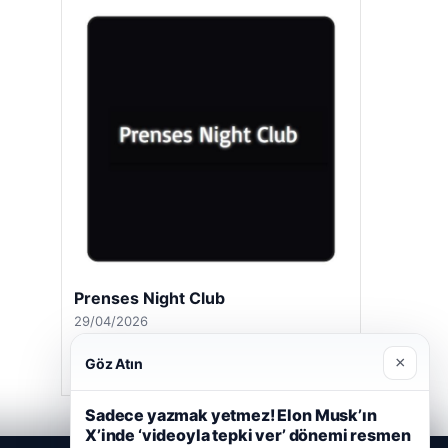
Prenses Night Club
29/04/2026
×
Göz Atın
Sadece yazmak yetmez! Elon Musk’ın
X’inde ‘videoyla tepki ver’ dönemi resmen