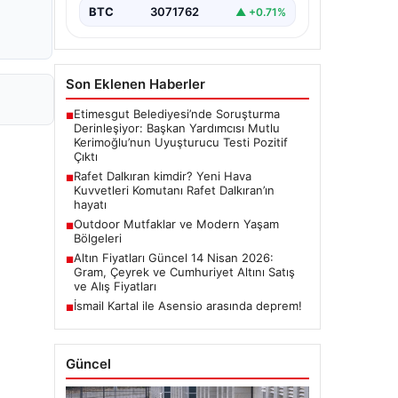
BTC
3071762
▲ +0.71%
Son Eklenen Haberler
Etimesgut Belediyesi’nde Soruşturma
■
Derinleşiyor: Başkan Yardımcısı Mutlu
Kerimoğlu’nun Uyuşturucu Testi Pozitif
Çıktı
Rafet Dalkıran kimdir? Yeni Hava
■
Kuvvetleri Komutanı Rafet Dalkıran’ın
hayatı
Outdoor Mutfaklar ve Modern Yaşam
■
Bölgeleri
Altın Fiyatları Güncel 14 Nisan 2026:
■
Gram, Çeyrek ve Cumhuriyet Altını Satış
ve Alış Fiyatları
İsmail Kartal ile Asensio arasında deprem!
■
Güncel