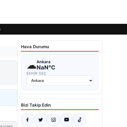
ı
Hava Durumu
☁
Ankara
NaN°C
ŞEHIR SEÇ
Bizi Takip Edin
#20689