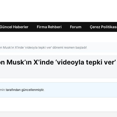
Güncel Haberler
Firma Rehberi
Forum
Çerez Politikas
Musk’ın X’inde ‘videoyla tepki ver’ dönemi resmen başladı!
 Musk’ın X’inde ‘videoyla tepki ver’
min
tarafından güncellenmiştir.