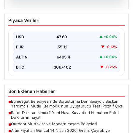
05.08.2026
Rafet Dalkıran kimdir? Yeni Hava
Piyasa Verileri
Kuvvetleri Komutanı Rafet Dalkıran’ın
hayatı
USD
47.69
▲ +0.04%
EUR
55.12
▼ -0.12%
ALTIN
6495.4
▲ +0.04%
BTC
3067402
▼ -0.25%
Son Eklenen Haberler
Etimesgut Belediyesi’nde Soruşturma Derinleşiyor: Başkan
■
Yardımcısı Mutlu Kerimoğlu’nun Uyuşturucu Testi Pozitif Çıktı
Rafet Dalkıran kimdir? Yeni Hava Kuvvetleri Komutanı Rafet
■
Dalkıran’ın hayatı
Outdoor Mutfaklar ve Modern Yaşam Bölgeleri
■
Altın Fiyatları Güncel 14 Nisan 2026: Gram, Çeyrek ve
■