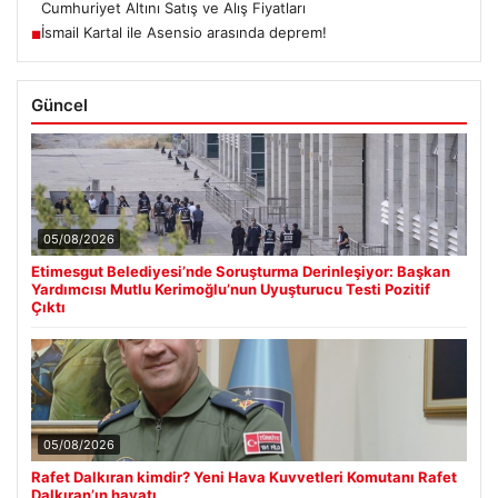
Cumhuriyet Altını Satış ve Alış Fiyatları
İsmail Kartal ile Asensio arasında deprem!
■
Güncel
05/08/2026
Etimesgut Belediyesi’nde Soruşturma Derinleşiyor: Başkan
Yardımcısı Mutlu Kerimoğlu’nun Uyuşturucu Testi Pozitif
Çıktı
05/08/2026
Rafet Dalkıran kimdir? Yeni Hava Kuvvetleri Komutanı Rafet
Dalkıran’ın hayatı