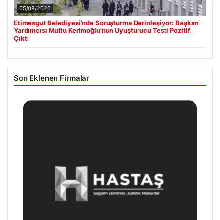
05/08/2026
Etimesgut Belediyesi’nde Soruşturma Derinleşiyor: Başkan
Yardımcısı Mutlu Kerimoğlu’nun Uyuşturucu Testi Pozitif
Çıktı
Son Eklenen Firmalar