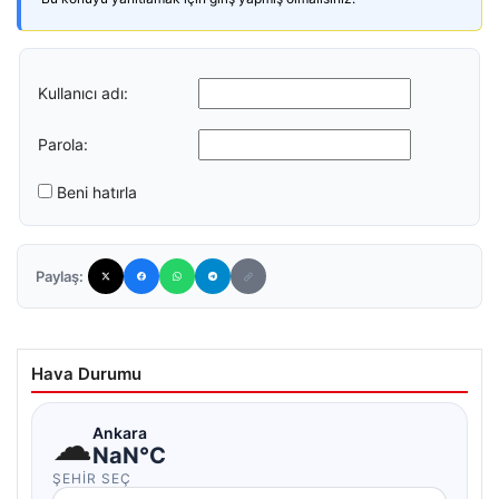
Kullanıcı adı:
Parola:
Beni hatırla
Paylaş:
Hava Durumu
☁
Ankara
NaN°C
ŞEHIR SEÇ