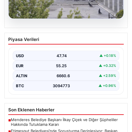
05.08.2026
Etimesgut Belediyesi’nde Soruşturma
Piyasa Verileri
Derinleşiyor: Başkan Yardımcısı Mutlu
Kerimoğlu’nun Uyuşturucu Testi Pozitif
Çıktı
USD
47.74
▲ +0.18%
Ankara Batı Cumhuriyet Başsavcılığı tarafından
EUR
55.25
▲ +0.32%
yürütülen kapsamlı soruşturma kapsamında Etimesgut
Belediyesi'nin önemli isimlerinden Belediye…
ALTIN
6660.6
▲ +2.59%
BTC
3094773
▲ +0.96%
Son Eklenen Haberler
Menderes Belediye Başkanı İlkay Çiçek ve Diğer Şüpheliler
■
Hakkında Tutuklama Kararı
Etimesgut Belediyesi’nde Soruşturma Derinleşiyor: Başkan
■