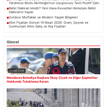
Yardımcısı Mutlu Kerimoğlu’nun Uyuşturucu Testi Pozitif Çıktı
Rafet Dalkıran kimdir? Yeni Hava Kuvvetleri Komutanı Rafet
■
Dalkıran’ın hayatı
Outdoor Mutfaklar ve Modern Yaşam Bölgeleri
■
Altın Fiyatları Güncel 14 Nisan 2026: Gram, Çeyrek ve
■
Cumhuriyet Altını Satış ve Alış Fiyatları
Güncel
07/08/2026
Menderes Belediye Başkanı İlkay Çiçek ve Diğer Şüpheliler
Hakkında Tutuklama Kararı