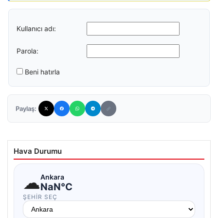
Kullanıcı adı:
Parola:
Beni hatırla
Paylaş:
Hava Durumu
☁
Ankara
NaN°C
ŞEHIR SEÇ