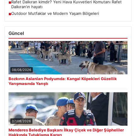
Rafet Dalkıran kimdir? Yeni Hava Kuvvetleri Komutanı Rafet
■
Dalkıran’ın hayatı
Outdoor Mutfaklar ve Modern Yaşam Bölgeleri
■
Güncel
08/08/2026
Bozkırın Aslanları Podyumda: Kangal Köpekleri Güzellik
Yarışmasında Yarıştı
07/08/2026
Menderes Belediye Başkanı İlkay Çiçek ve Diğer Şüpheliler
Hakkında Tutuklama Kararı