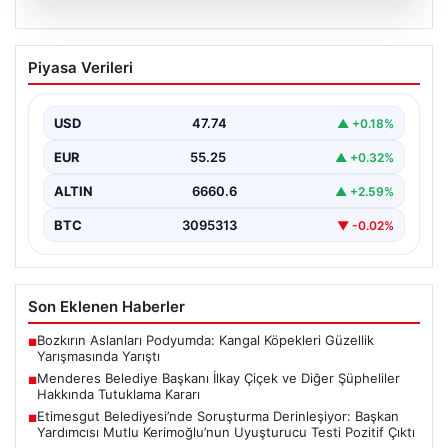
07.08.2026
Menderes Belediye Başkanı İlkay Çiçek
Piyasa Verileri
ve Diğer Şüpheliler Hakkında Tutuklama
Kararı
USD
47.74
▲ +0.18%
İzmir Cumhuriyet Başsavcılığı'nın yürüttüğü kapsamlı
soruşturma kapsamında, Menderes Belediyesi'nde
EUR
55.25
▲ +0.32%
gerçekleşen usulsüzlük iddiaları gündemdeki yerini…
ALTIN
6660.6
▲ +2.59%
BTC
3095313
▼ -0.02%
Son Eklenen Haberler
Bozkırın Aslanları Podyumda: Kangal Köpekleri Güzellik
■
Yarışmasında Yarıştı
Menderes Belediye Başkanı İlkay Çiçek ve Diğer Şüpheliler
■
Hakkında Tutuklama Kararı
Etimesgut Belediyesi’nde Soruşturma Derinleşiyor: Başkan
■
Yardımcısı Mutlu Kerimoğlu’nun Uyuşturucu Testi Pozitif Çıktı