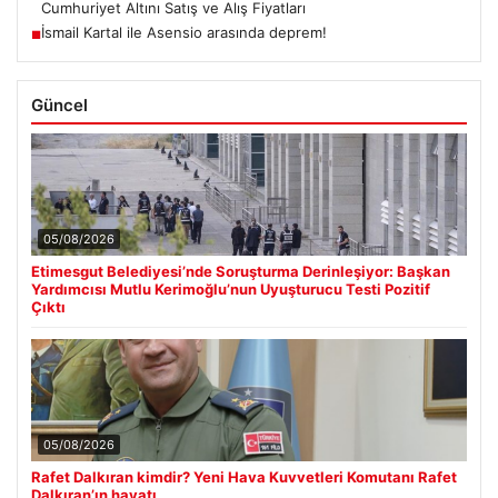
Cumhuriyet Altını Satış ve Alış Fiyatları
İsmail Kartal ile Asensio arasında deprem!
■
Güncel
05/08/2026
Etimesgut Belediyesi’nde Soruşturma Derinleşiyor: Başkan
Yardımcısı Mutlu Kerimoğlu’nun Uyuşturucu Testi Pozitif
Çıktı
05/08/2026
Rafet Dalkıran kimdir? Yeni Hava Kuvvetleri Komutanı Rafet
Dalkıran’ın hayatı