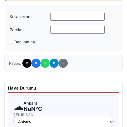
Kullanıcı adı:
Parola:
Beni hatırla
Paylaş:
Hava Durumu
☁
Ankara
NaN°C
ŞEHIR SEÇ