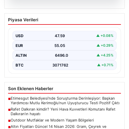
05.08.2026
Rafet Dalkıran kimdir? Yeni Hava
Piyasa Verileri
Kuvvetleri Komutanı Rafet Dalkıran’ın
hayatı
USD
47.59
▲ +0.08%
EUR
55.05
▲ +0.29%
ALTIN
6496.0
▲ +4.25%
BTC
3071762
▲ +0.71%
Son Eklenen Haberler
Etimesgut Belediyesi’nde Soruşturma Derinleşiyor: Başkan
■
Yardımcısı Mutlu Kerimoğlu’nun Uyuşturucu Testi Pozitif Çıktı
Rafet Dalkıran kimdir? Yeni Hava Kuvvetleri Komutanı Rafet
■
Dalkıran’ın hayatı
Outdoor Mutfaklar ve Modern Yaşam Bölgeleri
■
Altın Fiyatları Güncel 14 Nisan 2026: Gram, Çeyrek ve
■