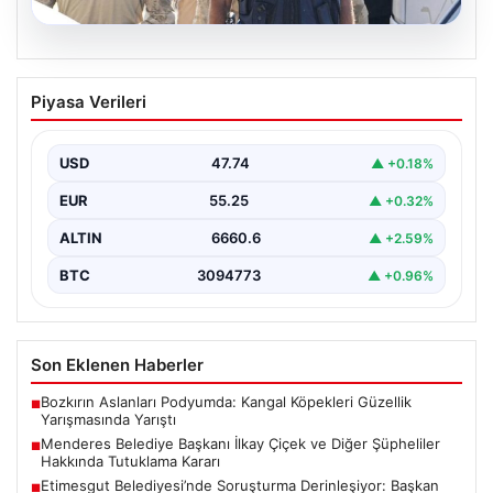
07.08.2026
Menderes Belediye Başkanı İlkay Çiçek
Piyasa Verileri
ve Diğer Şüpheliler Hakkında Tutuklama
Kararı
USD
47.74
▲ +0.18%
İzmir Cumhuriyet Başsavcılığı'nın yürüttüğü kapsamlı
soruşturma kapsamında, Menderes Belediyesi'nde
EUR
55.25
▲ +0.32%
gerçekleşen usulsüzlük iddiaları gündemdeki yerini…
ALTIN
6660.6
▲ +2.59%
BTC
3094773
▲ +0.96%
Son Eklenen Haberler
Bozkırın Aslanları Podyumda: Kangal Köpekleri Güzellik
■
Yarışmasında Yarıştı
Menderes Belediye Başkanı İlkay Çiçek ve Diğer Şüpheliler
■
Hakkında Tutuklama Kararı
Etimesgut Belediyesi’nde Soruşturma Derinleşiyor: Başkan
■