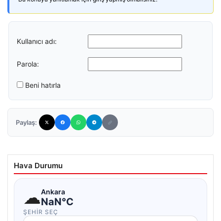
Kullanıcı adı:
Parola:
Beni hatırla
Paylaş:
Hava Durumu
☁
Ankara
NaN°C
ŞEHIR SEÇ