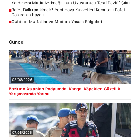
Yardımcısı Mutlu Kerimoğlu’nun Uyuşturucu Testi Pozitif Çıktı
Rafet Dalkıran kimdir? Yeni Hava Kuvvetleri Komutanı Rafet
■
Dalkıran’ın hayatı
Outdoor Mutfaklar ve Modern Yaşam Bölgeleri
■
Güncel
08/08/2026
Bozkırın Aslanları Podyumda: Kangal Köpekleri Güzellik
Yarışmasında Yarıştı
07/08/2026