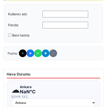
Kullanıcı adı:
Parola:
Beni hatırla
Paylaş:
Hava Durumu
☁
Ankara
NaN°C
ŞEHIR SEÇ