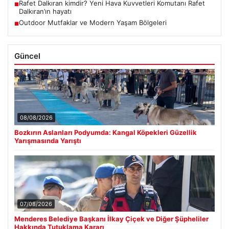
Rafet Dalkıran kimdir? Yeni Hava Kuvvetleri Komutanı Rafet
■
Dalkıran’ın hayatı
Outdoor Mutfaklar ve Modern Yaşam Bölgeleri
■
Güncel
08/08/2026
Bozkırın Aslanları Podyumda: Kangal Köpekleri Güzellik
Yarışmasında Yarıştı
07/08/2026
Menderes Belediye Başkanı İlkay Çiçek ve Diğer Şüpheliler
Hakkında Tutuklama Kararı