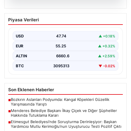
07.08.2026
Menderes Belediye Başkanı İlkay Çiçek
Piyasa Verileri
ve Diğer Şüpheliler Hakkında Tutuklama
Kararı
USD
47.74
▲ +0.18%
İzmir Cumhuriyet Başsavcılığı'nın yürüttüğü kapsamlı
soruşturma kapsamında, Menderes Belediyesi'nde
EUR
55.25
▲ +0.32%
gerçekleşen usulsüzlük iddiaları gündemdeki yerini…
ALTIN
6660.6
▲ +2.59%
BTC
3095313
▼ -0.02%
Son Eklenen Haberler
Bozkırın Aslanları Podyumda: Kangal Köpekleri Güzellik
■
Yarışmasında Yarıştı
Menderes Belediye Başkanı İlkay Çiçek ve Diğer Şüpheliler
■
Hakkında Tutuklama Kararı
Etimesgut Belediyesi’nde Soruşturma Derinleşiyor: Başkan
■
Yardımcısı Mutlu Kerimoğlu’nun Uyuşturucu Testi Pozitif Çıktı