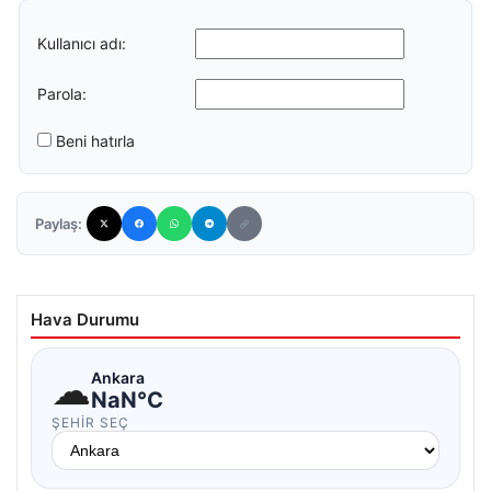
Kullanıcı adı:
Parola:
Beni hatırla
Paylaş:
Hava Durumu
☁
Ankara
NaN°C
ŞEHIR SEÇ