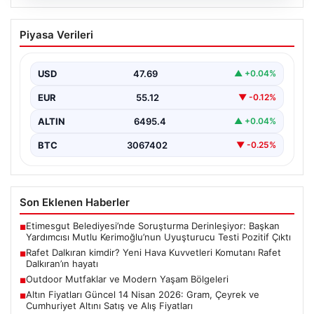
05.08.2026
Rafet Dalkıran kimdir? Yeni Hava
Piyasa Verileri
Kuvvetleri Komutanı Rafet Dalkıran’ın
hayatı
USD
47.69
▲ +0.04%
EUR
55.12
▼ -0.12%
ALTIN
6495.4
▲ +0.04%
BTC
3067402
▼ -0.25%
Son Eklenen Haberler
Etimesgut Belediyesi’nde Soruşturma Derinleşiyor: Başkan
■
Yardımcısı Mutlu Kerimoğlu’nun Uyuşturucu Testi Pozitif Çıktı
Rafet Dalkıran kimdir? Yeni Hava Kuvvetleri Komutanı Rafet
■
Dalkıran’ın hayatı
Outdoor Mutfaklar ve Modern Yaşam Bölgeleri
■
Altın Fiyatları Güncel 14 Nisan 2026: Gram, Çeyrek ve
■
Cumhuriyet Altını Satış ve Alış Fiyatları