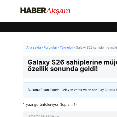
Ana sayfa
›
Forumlar
›
Teknoloji
›
Galaxy S26 sahiplerine müjd
Galaxy S26 sahiplerine müj
özellik sonunda geldi!
Bu konu 0 yanıt içerir, 1 izleyen vardır ve en son
1 ay 3 hafta
1 yazı görüntüleniyor (toplam 1)
16/06/2026: 12:39 am