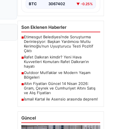
BTC
3067402
▼ -0.25%
Son Eklenen Haberler
Etimesgut Belediyesi’nde Soruşturma
■
Derinleşiyor: Başkan Yardımcısı Mutlu
Kerimoğlu’nun Uyuşturucu Testi Pozitif
Çıktı
Rafet Dalkıran kimdir? Yeni Hava
■
Kuvvetleri Komutanı Rafet Dalkıran’ın
hayatı
Outdoor Mutfaklar ve Modern Yaşam
■
Bölgeleri
Altın Fiyatları Güncel 14 Nisan 2026:
■
Gram, Çeyrek ve Cumhuriyet Altını Satış
ve Alış Fiyatları
İsmail Kartal ile Asensio arasında deprem!
■
Güncel