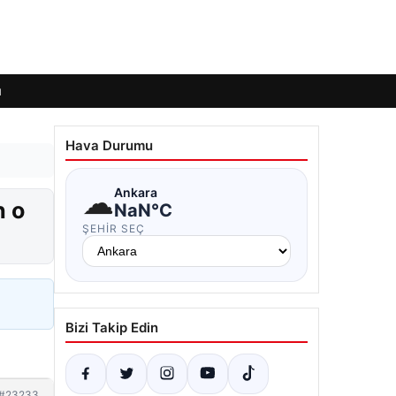
ı
Hava Durumu
☁
Ankara
n o
NaN°C
ŞEHIR SEÇ
Bizi Takip Edin
#23233