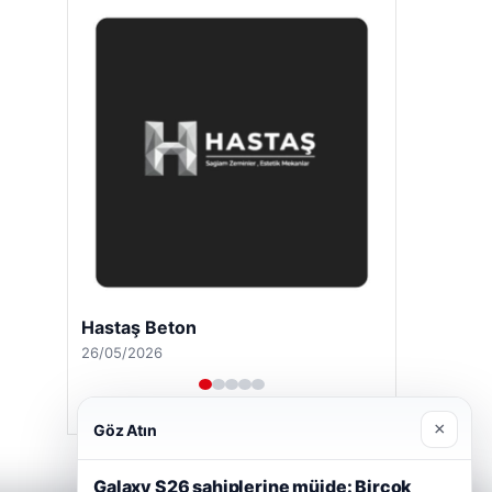
Hastaş Beton
26/05/2026
×
Göz Atın
Galaxy S26 sahiplerine müjde: Birçok