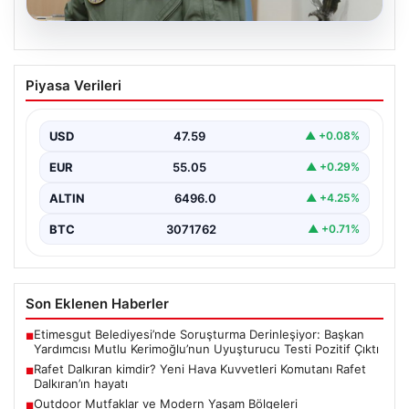
05.08.2026
Rafet Dalkıran kimdir? Yeni Hava
Piyasa Verileri
Kuvvetleri Komutanı Rafet Dalkıran’ın
hayatı
USD
47.59
▲ +0.08%
EUR
55.05
▲ +0.29%
ALTIN
6496.0
▲ +4.25%
BTC
3071762
▲ +0.71%
Son Eklenen Haberler
Etimesgut Belediyesi’nde Soruşturma Derinleşiyor: Başkan
■
Yardımcısı Mutlu Kerimoğlu’nun Uyuşturucu Testi Pozitif Çıktı
Rafet Dalkıran kimdir? Yeni Hava Kuvvetleri Komutanı Rafet
■
Dalkıran’ın hayatı
Outdoor Mutfaklar ve Modern Yaşam Bölgeleri
■