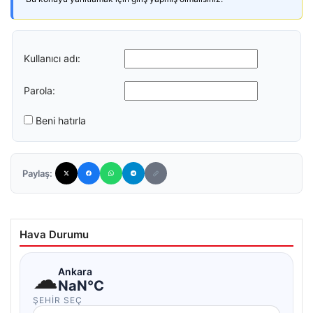
Kullanıcı adı:
Parola:
Beni hatırla
Paylaş:
Hava Durumu
☁
Ankara
NaN°C
ŞEHIR SEÇ