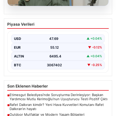
05.08.2026
Rafet Dalkıran kimdir? Yeni Hava
Piyasa Verileri
Kuvvetleri Komutanı Rafet Dalkıran’ın
hayatı
USD
47.69
▲ +0.04%
EUR
55.12
▼ -0.12%
ALTIN
6495.4
▲ +0.04%
BTC
3067402
▼ -0.25%
Son Eklenen Haberler
Etimesgut Belediyesi’nde Soruşturma Derinleşiyor: Başkan
■
Yardımcısı Mutlu Kerimoğlu’nun Uyuşturucu Testi Pozitif Çıktı
Rafet Dalkıran kimdir? Yeni Hava Kuvvetleri Komutanı Rafet
■
Dalkıran’ın hayatı
Outdoor Mutfaklar ve Modern Yaşam Bölgeleri
■