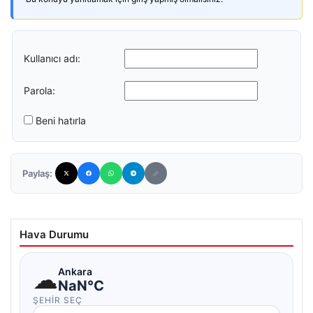
Kullanıcı adı:
Parola:
Beni hatırla
Paylaş:
Hava Durumu
☁
Ankara
NaN°C
ŞEHIR SEÇ