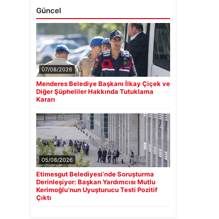
Güncel
07/08/2026
Menderes Belediye Başkanı İlkay Çiçek ve
Diğer Şüpheliler Hakkında Tutuklama
Kararı
05/08/2026
Etimesgut Belediyesi’nde Soruşturma
Derinleşiyor: Başkan Yardımcısı Mutlu
Kerimoğlu’nun Uyuşturucu Testi Pozitif
Çıktı