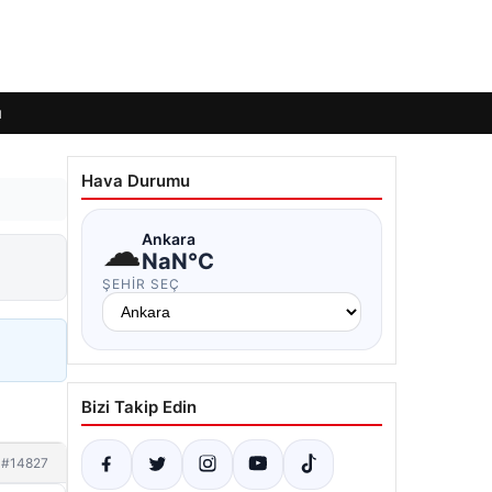
ı
Hava Durumu
☁
Ankara
NaN°C
ŞEHIR SEÇ
Bizi Takip Edin
#14827