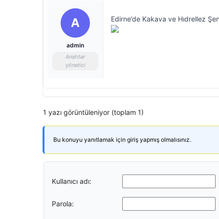
Edirne’de Kakava ve Hıdrellez Şenl
A
admin
Anahtar
yönetici
1 yazı görüntüleniyor (toplam 1)
Bu konuyu yanıtlamak için giriş yapmış olmalısınız.
Kullanıcı adı:
Parola: