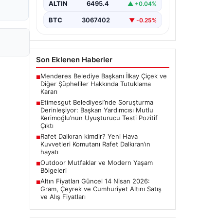
ALTIN
6495.4
▲ +0.04%
Ankara Batı Cumhuriyet Başsavcılığı
tarafından yürütülen kapsamlı
BTC
3067402
▼ -0.25%
soruşturma kapsamında Etimesgut
Belediyesi'nin önemli isimlerinden
Belediye…
Son Eklenen Haberler
Menderes Belediye Başkanı İlkay Çiçek ve
■
Diğer Şüpheliler Hakkında Tutuklama
Kararı
Etimesgut Belediyesi’nde Soruşturma
■
Derinleşiyor: Başkan Yardımcısı Mutlu
Kerimoğlu’nun Uyuşturucu Testi Pozitif
Çıktı
Rafet Dalkıran kimdir? Yeni Hava
■
Kuvvetleri Komutanı Rafet Dalkıran’ın
hayatı
Outdoor Mutfaklar ve Modern Yaşam
■
Bölgeleri
Altın Fiyatları Güncel 14 Nisan 2026:
■
Gram, Çeyrek ve Cumhuriyet Altını Satış
ve Alış Fiyatları