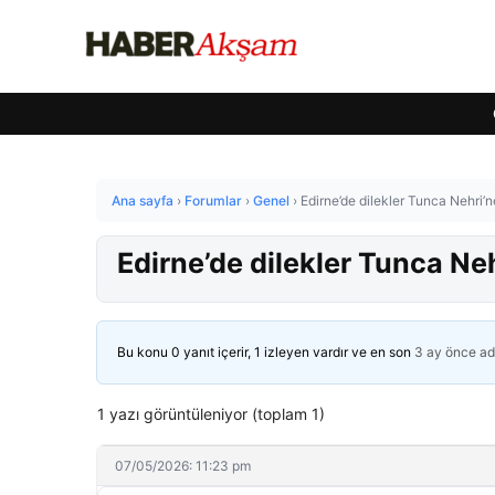
Ana sayfa
›
Forumlar
›
Genel
›
Edirne’de dilekler Tunca Nehri’ne
Edirne’de dilekler Tunca Neh
Bu konu 0 yanıt içerir, 1 izleyen vardır ve en son
3 ay önce
ad
1 yazı görüntüleniyor (toplam 1)
07/05/2026: 11:23 pm