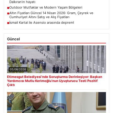
Dalkıran’ın hayatı
Outdoor Mutfaklar ve Modern Yaşam Bölgeleri
■
Altın Fiyatları Güncel 14 Nisan 2026: Gram, Çeyrek ve
■
Cumhuriyet Altını Satış ve Alış Fiyatları
İsmail Kartal ile Asensio arasında deprem!
■
Güncel
05/08/2026
Etimesgut Belediyesi’nde Soruşturma Derinleşiyor: Başkan
Yardımcısı Mutlu Kerimoğlu’nun Uyuşturucu Testi Pozitif
Çıktı