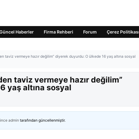
Güncel Haberler
Firma Rehberi
Forum
Çerez Politikas
en taviz vermeye hazır değilim” diyerek duyurdu: O ülkede 16 yaş altına sosyal
den taviz vermeye hazır değilim”
6 yaş altına sosyal
 önce
admin
tarafından güncellenmiştir.