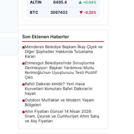
ALTIN
6495.4
▲ +0.04%
Ankara Batı Cumhuriyet Başsavcılığı
tarafından yürütülen kapsamlı
BTC
3067402
▼ -0.25%
soruşturma kapsamında Etimesgut
Belediyesi'nin önemli isimlerinden
Belediye…
Son Eklenen Haberler
Menderes Belediye Başkanı İlkay Çiçek ve
■
Diğer Şüpheliler Hakkında Tutuklama
Kararı
Etimesgut Belediyesi’nde Soruşturma
■
Derinleşiyor: Başkan Yardımcısı Mutlu
Kerimoğlu’nun Uyuşturucu Testi Pozitif
Çıktı
Rafet Dalkıran kimdir? Yeni Hava
■
Kuvvetleri Komutanı Rafet Dalkıran’ın
hayatı
Outdoor Mutfaklar ve Modern Yaşam
■
Bölgeleri
Altın Fiyatları Güncel 14 Nisan 2026:
■
Gram, Çeyrek ve Cumhuriyet Altını Satış
ve Alış Fiyatları