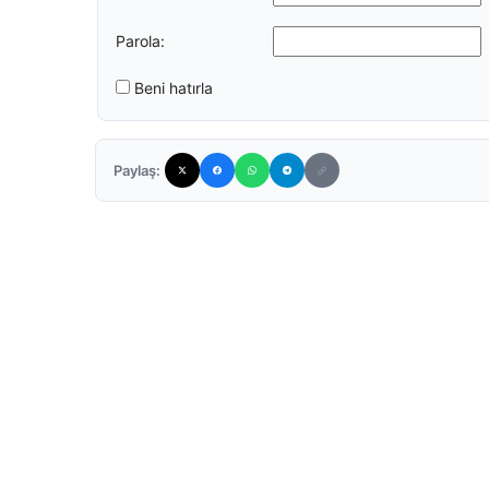
Parola:
Beni hatırla
Paylaş: