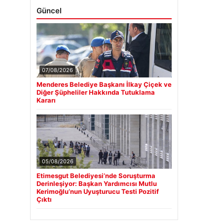
Güncel
07/08/2026
Menderes Belediye Başkanı İlkay Çiçek ve
Diğer Şüpheliler Hakkında Tutuklama
Kararı
05/08/2026
Etimesgut Belediyesi’nde Soruşturma
Derinleşiyor: Başkan Yardımcısı Mutlu
Kerimoğlu’nun Uyuşturucu Testi Pozitif
Çıktı