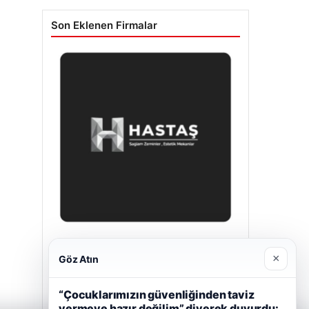
Son Eklenen Firmalar
Hastaş Beton
×
Göz Atın
26/05/2026
“Çocuklarımızın güvenliğinden taviz
vermeye hazır değilim” diyerek duyurdu: