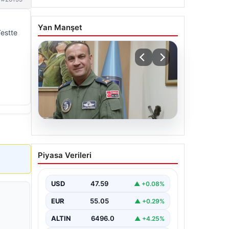
Yan Manşet
Testte
05.08.2026
Rafet Dalkıran kimdir?
Piyasa Verileri
Yeni Hava Kuvvetleri
Komutanı Rafet Dalkıran’ın
hayatı
USD
47.59
▲ +0.08%
EUR
55.05
▲ +0.29%
ALTIN
6496.0
▲ +4.25%