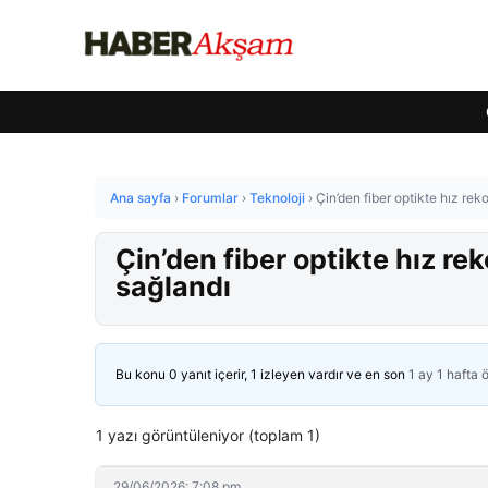
Ana sayfa
›
Forumlar
›
Teknoloji
›
Çin’den fiber optikte hız rek
Çin’den fiber optikte hız re
sağlandı
Bu konu 0 yanıt içerir, 1 izleyen vardır ve en son
1 ay 1 hafta 
1 yazı görüntüleniyor (toplam 1)
29/06/2026: 7:08 pm