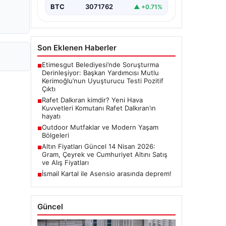
BTC
3071762
▲ +0.71%
Son Eklenen Haberler
Etimesgut Belediyesi’nde Soruşturma
■
Derinleşiyor: Başkan Yardımcısı Mutlu
Kerimoğlu’nun Uyuşturucu Testi Pozitif
Çıktı
Rafet Dalkıran kimdir? Yeni Hava
■
Kuvvetleri Komutanı Rafet Dalkıran’ın
hayatı
Outdoor Mutfaklar ve Modern Yaşam
■
Bölgeleri
Altın Fiyatları Güncel 14 Nisan 2026:
■
Gram, Çeyrek ve Cumhuriyet Altını Satış
ve Alış Fiyatları
İsmail Kartal ile Asensio arasında deprem!
■
Güncel