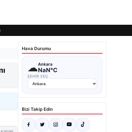
ı
Hava Durumu
☁
Ankara
mı
NaN°C
ŞEHIR SEÇ
Bizi Takip Edin
#26199