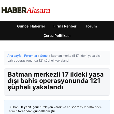
Güncel Haberler
Firma Rehberi
Forum
Çerez Politikası
Ana sayfa
›
Forumlar
›
Genel
›
Batman merkezli 17 ildeki yasa dışı
bahis operasyonunda 121 şüpheli yakalandı
Batman merkezli 17 ildeki yasa
dışı bahis operasyonunda 121
şüpheli yakalandı
Bu konu 0 yanıt içerir, 1 izleyen vardır ve en son
2 ay 2 hafta önce
admin
tarafından güncellenmiştir.