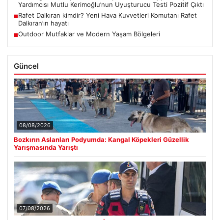
Yardımcısı Mutlu Kerimoğlu’nun Uyuşturucu Testi Pozitif Çıktı
Rafet Dalkıran kimdir? Yeni Hava Kuvvetleri Komutanı Rafet
■
Dalkıran’ın hayatı
Outdoor Mutfaklar ve Modern Yaşam Bölgeleri
■
Güncel
08/08/2026
Bozkırın Aslanları Podyumda: Kangal Köpekleri Güzellik
Yarışmasında Yarıştı
07/08/2026