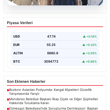
07.08.2026
Menderes Belediye Başkanı İlkay Çiçek
Piyasa Verileri
ve Diğer Şüpheliler Hakkında Tutuklama
Kararı
USD
47.74
▲ +0.18%
İzmir Cumhuriyet Başsavcılığı'nın yürüttüğü kapsamlı
soruşturma kapsamında, Menderes Belediyesi'nde
EUR
55.25
▲ +0.32%
gerçekleşen usulsüzlük iddiaları gündemdeki yerini…
ALTIN
6660.6
▲ +2.59%
BTC
3094773
▲ +0.96%
Son Eklenen Haberler
Bozkırın Aslanları Podyumda: Kangal Köpekleri Güzellik
■
Yarışmasında Yarıştı
Menderes Belediye Başkanı İlkay Çiçek ve Diğer Şüpheliler
■
Hakkında Tutuklama Kararı
Etimesgut Belediyesi’nde Soruşturma Derinleşiyor: Başkan
■