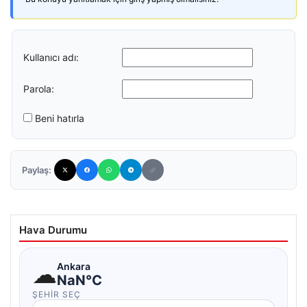
Kullanıcı adı:
Parola:
Beni hatırla
Paylaş:
Hava Durumu
☁
Ankara
NaN°C
ŞEHIR SEÇ