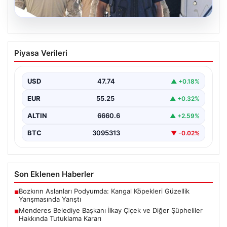
07.08.2026
Menderes Belediye Başkanı İlkay Çiçek
Piyasa Verileri
ve Diğer Şüpheliler Hakkında Tutuklama
Kararı
USD
47.74
▲ +0.18%
İzmir Cumhuriyet Başsavcılığı'nın yürüttüğü kapsamlı
soruşturma kapsamında, Menderes Belediyesi'nde
EUR
55.25
▲ +0.32%
gerçekleşen usulsüzlük iddiaları gündemdeki yerini…
ALTIN
6660.6
▲ +2.59%
BTC
3095313
▼ -0.02%
Son Eklenen Haberler
Bozkırın Aslanları Podyumda: Kangal Köpekleri Güzellik
■
Yarışmasında Yarıştı
Menderes Belediye Başkanı İlkay Çiçek ve Diğer Şüpheliler
■
Hakkında Tutuklama Kararı