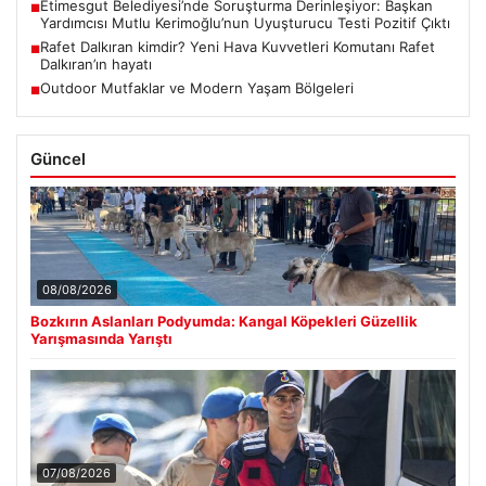
Etimesgut Belediyesi’nde Soruşturma Derinleşiyor: Başkan
■
Yardımcısı Mutlu Kerimoğlu’nun Uyuşturucu Testi Pozitif Çıktı
Rafet Dalkıran kimdir? Yeni Hava Kuvvetleri Komutanı Rafet
■
Dalkıran’ın hayatı
Outdoor Mutfaklar ve Modern Yaşam Bölgeleri
■
Güncel
08/08/2026
Bozkırın Aslanları Podyumda: Kangal Köpekleri Güzellik
Yarışmasında Yarıştı
07/08/2026