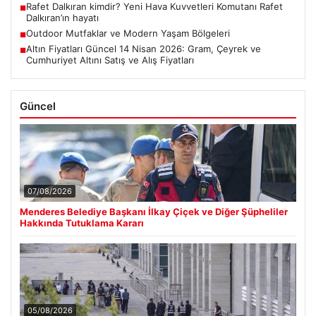
Rafet Dalkıran kimdir? Yeni Hava Kuvvetleri Komutanı Rafet
■
Dalkıran’ın hayatı
Outdoor Mutfaklar ve Modern Yaşam Bölgeleri
■
Altın Fiyatları Güncel 14 Nisan 2026: Gram, Çeyrek ve
■
Cumhuriyet Altını Satış ve Alış Fiyatları
Güncel
07/08/2026
Menderes Belediye Başkanı İlkay Çiçek ve Diğer Şüpheliler
Hakkında Tutuklama Kararı
05/08/2026