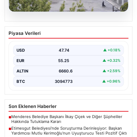
05.08.2026
Etimesgut Belediyesi’nde Soruşturma
Piyasa Verileri
Derinleşiyor: Başkan Yardımcısı Mutlu
Kerimoğlu’nun Uyuşturucu Testi Pozitif
Çıktı
USD
47.74
▲ +0.18%
Ankara Batı Cumhuriyet Başsavcılığı tarafından
EUR
55.25
▲ +0.32%
yürütülen kapsamlı soruşturma kapsamında Etimesgut
Belediyesi'nin önemli isimlerinden Belediye…
ALTIN
6660.6
▲ +2.59%
BTC
3094773
▲ +0.96%
Son Eklenen Haberler
Menderes Belediye Başkanı İlkay Çiçek ve Diğer Şüpheliler
■
Hakkında Tutuklama Kararı
Etimesgut Belediyesi’nde Soruşturma Derinleşiyor: Başkan
■
Yardımcısı Mutlu Kerimoğlu’nun Uyuşturucu Testi Pozitif Çıktı