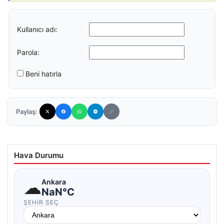
Kullanıcı adı:
Parola:
Beni hatırla
Paylaş:
Hava Durumu
☁
Ankara
NaN°C
ŞEHIR SEÇ