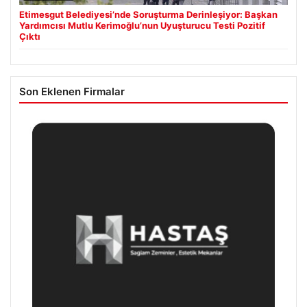
Etimesgut Belediyesi’nde Soruşturma Derinleşiyor: Başkan
Yardımcısı Mutlu Kerimoğlu’nun Uyuşturucu Testi Pozitif
Çıktı
Son Eklenen Firmalar