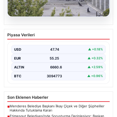
05.08.2026
Etimesgut Belediyesi’nde Soruşturma
Piyasa Verileri
Derinleşiyor: Başkan Yardımcısı Mutlu
Kerimoğlu’nun Uyuşturucu Testi Pozitif
Çıktı
USD
47.74
▲ +0.18%
Ankara Batı Cumhuriyet Başsavcılığı tarafından
EUR
55.25
▲ +0.32%
yürütülen kapsamlı soruşturma kapsamında Etimesgut
Belediyesi'nin önemli isimlerinden Belediye…
ALTIN
6660.6
▲ +2.59%
BTC
3094773
▲ +0.96%
Son Eklenen Haberler
Menderes Belediye Başkanı İlkay Çiçek ve Diğer Şüpheliler
■
Hakkında Tutuklama Kararı
Etimesgut Belediyesi’nde Soruşturma Derinleşiyor: Başkan
■