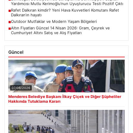
Yardımcısı Mutlu Kerimoğlu’nun Uyuşturucu Testi Pozitif Çıktı
Rafet Dalkıran kimdir? Yeni Hava Kuvvetleri Komutanı Rafet
■
Dalkıran’ın hayatı
Outdoor Mutfaklar ve Modern Yaşam Bölgeleri
■
Altın Fiyatları Güncel 14 Nisan 2026: Gram, Çeyrek ve
■
Cumhuriyet Altını Satış ve Alış Fiyatları
Güncel
07/08/2026
Menderes Belediye Başkanı İlkay Çiçek ve Diğer Şüpheliler
Hakkında Tutuklama Kararı