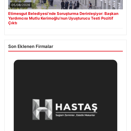
05/08/2026
Etimesgut Belediyesi’nde Soruşturma Derinleşiyor: Başkan
Yardımcısı Mutlu Kerimoğlu’nun Uyuşturucu Testi Pozitif
Çıktı
Son Eklenen Firmalar