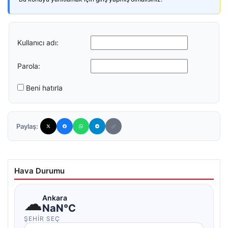
Kullanıcı adı:
Parola:
Beni hatırla
Paylaş:
Hava Durumu
☁
Ankara
NaN°C
ŞEHIR SEÇ