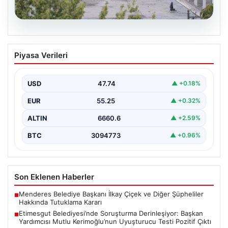
05.08.2026
Etimesgut Belediyesi’nde Soruşturma
Piyasa Verileri
Derinleşiyor: Başkan Yardımcısı Mutlu
Kerimoğlu’nun Uyuşturucu Testi Pozitif
Çıktı
USD
47.74
▲ +0.18%
Ankara Batı Cumhuriyet Başsavcılığı tarafından
EUR
55.25
▲ +0.32%
yürütülen kapsamlı soruşturma kapsamında Etimesgut
Belediyesi'nin önemli isimlerinden Belediye…
ALTIN
6660.6
▲ +2.59%
BTC
3094773
▲ +0.96%
Son Eklenen Haberler
Menderes Belediye Başkanı İlkay Çiçek ve Diğer Şüpheliler
■
Hakkında Tutuklama Kararı
Etimesgut Belediyesi’nde Soruşturma Derinleşiyor: Başkan
■
Yardımcısı Mutlu Kerimoğlu’nun Uyuşturucu Testi Pozitif Çıktı