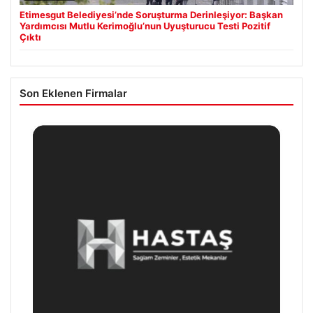
Etimesgut Belediyesi’nde Soruşturma Derinleşiyor: Başkan
Yardımcısı Mutlu Kerimoğlu’nun Uyuşturucu Testi Pozitif
Çıktı
Son Eklenen Firmalar