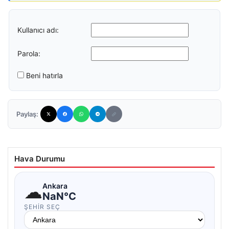
Kullanıcı adı:
Parola:
Beni hatırla
Paylaş:
Hava Durumu
☁
Ankara
NaN°C
ŞEHIR SEÇ