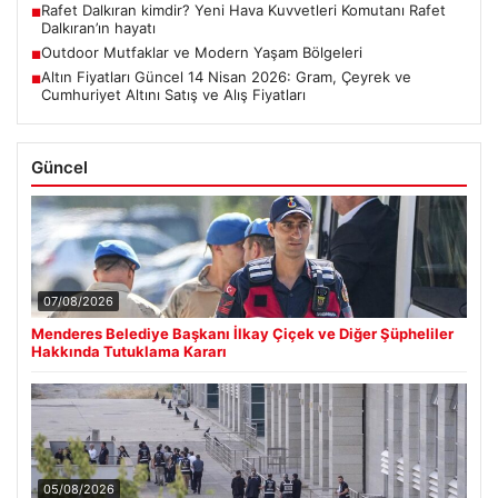
Rafet Dalkıran kimdir? Yeni Hava Kuvvetleri Komutanı Rafet
■
Dalkıran’ın hayatı
Outdoor Mutfaklar ve Modern Yaşam Bölgeleri
■
Altın Fiyatları Güncel 14 Nisan 2026: Gram, Çeyrek ve
■
Cumhuriyet Altını Satış ve Alış Fiyatları
Güncel
07/08/2026
Menderes Belediye Başkanı İlkay Çiçek ve Diğer Şüpheliler
Hakkında Tutuklama Kararı
05/08/2026