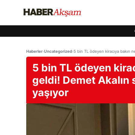
Haberler
›
Uncategorized
›
5 bin TL ödeyen kiracıya bakın ne
5 bin TL ödeyen kira
geldi! Demet Akalın s
yaşıyor