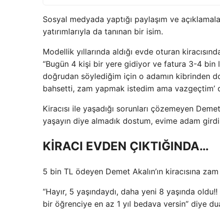
Sosyal medyada yaptığı paylaşım ve açıklamal
yatırımlarıyla da tanınan bir isim.
Modellik yıllarında aldığı evde oturan kiracısından
“Bugün 4 kişi bir yere gidiyor ve fatura 3-4 bin 
doğrudan söylediğim için o adamın kibrinden do
bahsetti, zam yapmak istedim ama vazgeçtim’ d
Kiracısı ile yaşadığı sorunları çözemeyen Demet 
yaşayın diye almadık dostum, evime adam girdi!!!
KİRACI EVDEN ÇIKTIĞINDA…
5 bin TL ödeyen Demet Akalın’ın kiracısına zam y
“Hayır, 5 yaşındaydı, daha yeni 8 yaşında oldu!! 
bir öğrenciye en az 1 yıl bedava versin” diye d