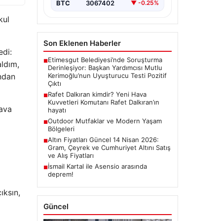
BTC
3067402
▼ -0.25%
kul
Son Eklenen Haberler
edi:
Etimesgut Belediyesi’nde Soruşturma
■
aldım,
Derinleşiyor: Başkan Yardımcısı Mutlu
Kerimoğlu’nun Uyuşturucu Testi Pozitif
undan
Çıktı
Rafet Dalkıran kimdir? Yeni Hava
■
Kuvvetleri Komutanı Rafet Dalkıran’ın
dava
hayatı
Outdoor Mutfaklar ve Modern Yaşam
■
Bölgeleri
Altın Fiyatları Güncel 14 Nisan 2026:
■
Gram, Çeyrek ve Cumhuriyet Altını Satış
ve Alış Fiyatları
İsmail Kartal ile Asensio arasında
■
deprem!
ıksın,
Güncel