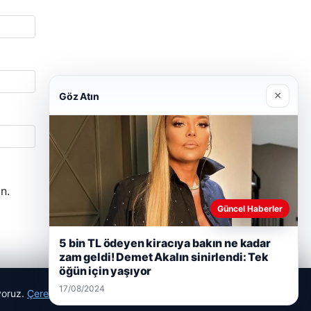
×
Göz Atın
n.
Güncel Haberler
5 bin TL ödeyen kiracıya bakın ne kadar
zam geldi! Demet Akalın sinirlendi: Tek
öğün için yaşıyor
17/08/2024
ıyoruz.
Çerez Politikamız
Reddet
Kabul Et