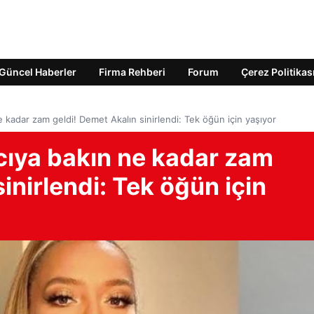
Güncel Haberler
Firma Rehberi
Forum
Çerez Politikas
 kadar zam geldi! Demet Akalın sinirlendi: Tek öğün için yaşıyor
cıya bakın ne kadar zam
inirlendi: Tek öğün için