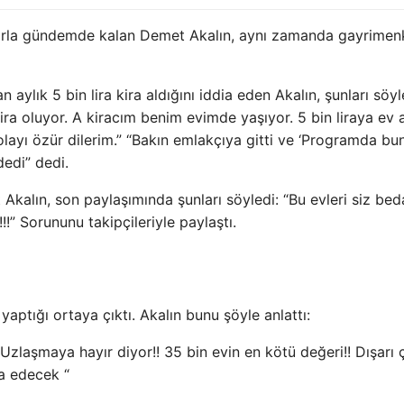
arla gündemde kalan Demet Akalın, aynı zamanda gayrimen
 aylık 5 bin lira kira aldığını iddia eden Akalın, şunları söyl
lira oluyor. A kiracım benim evimde yaşıyor. 5 bin liraya ev 
layı özür dilerim.” “Bakın emlakçıya gitti ve ‘Programda b
edi” dedi.
Akalın, son paylaşımında şunları söyledi: “Bu evleri siz be
” Sorununu takipçileriyle paylaştı.
aptığı ortaya çıktı. Akalın bunu şöyle anlattı:
Uzlaşmaya hayır diyor!! 35 bin evin en kötü değeri!! Dışarı ç
ua edecek “