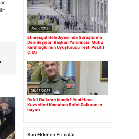
dar
i!”
05/08/2026
Etimesgut Belediyesi’nde Soruşturma
Derinleşiyor: Başkan Yardımcısı Mutlu
Kerimoğlu’nun Uyuşturucu Testi Pozitif
Çıktı
a
05/08/2026
Rafet Dalkıran kimdir? Yeni Hava
Kuvvetleri Komutanı Rafet Dalkıran’ın
hayatı
Son Eklenen Firmalar