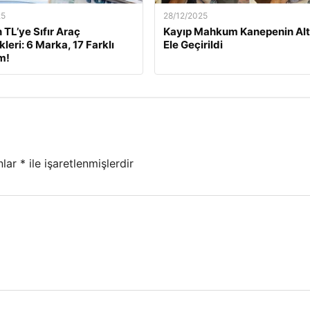
25
28/12/2025
 TL’ye Sıfır Araç
Kayıp Mahkum Kanepenin Alt
leri: 6 Marka, 17 Farklı
Ele Geçirildi
m!
nlar
*
ile işaretlenmişlerdir