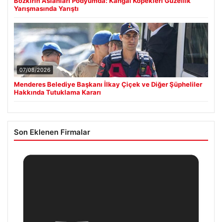
Bozkırın Aslanları Podyumda: Kangal Köpekleri Güzellik
Yarışmasında Yarıştı
07/08/2026
Menderes Belediye Başkanı İlkay Çiçek ve Diğer Şüpheliler
Hakkında Tutuklama Kararı
Son Eklenen Firmalar