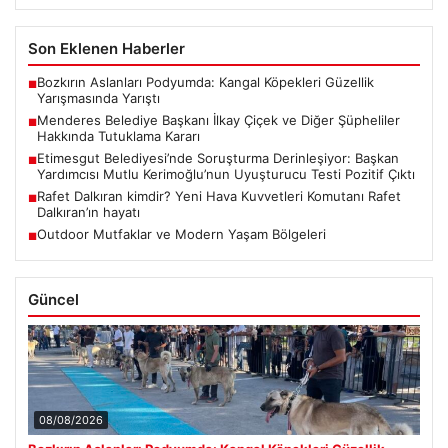
Son Eklenen Haberler
Bozkırın Aslanları Podyumda: Kangal Köpekleri Güzellik
■
Yarışmasında Yarıştı
Menderes Belediye Başkanı İlkay Çiçek ve Diğer Şüpheliler
■
Hakkında Tutuklama Kararı
Etimesgut Belediyesi’nde Soruşturma Derinleşiyor: Başkan
■
Yardımcısı Mutlu Kerimoğlu’nun Uyuşturucu Testi Pozitif Çıktı
Rafet Dalkıran kimdir? Yeni Hava Kuvvetleri Komutanı Rafet
■
Dalkıran’ın hayatı
Outdoor Mutfaklar ve Modern Yaşam Bölgeleri
■
Güncel
08/08/2026