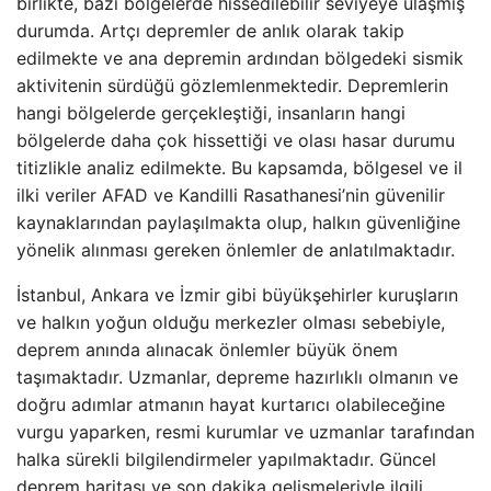
birlikte, bazı bölgelerde hissedilebilir seviyeye ulaşmış
durumda. Artçı depremler de anlık olarak takip
edilmekte ve ana depremin ardından bölgedeki sismik
aktivitenin sürdüğü gözlemlenmektedir. Depremlerin
hangi bölgelerde gerçekleştiği, insanların hangi
bölgelerde daha çok hissettiği ve olası hasar durumu
titizlikle analiz edilmekte. Bu kapsamda, bölgesel ve il
ilki veriler AFAD ve Kandilli Rasathanesi’nin güvenilir
kaynaklarından paylaşılmakta olup, halkın güvenliğine
yönelik alınması gereken önlemler de anlatılmaktadır.
İstanbul, Ankara ve İzmir gibi büyükşehirler kuruşların
ve halkın yoğun olduğu merkezler olması sebebiyle,
deprem anında alınacak önlemler büyük önem
taşımaktadır. Uzmanlar, depreme hazırlıklı olmanın ve
doğru adımlar atmanın hayat kurtarıcı olabileceğine
vurgu yaparken, resmi kurumlar ve uzmanlar tarafından
halka sürekli bilgilendirmeler yapılmaktadır. Güncel
deprem haritası ve son dakika gelişmeleriyle ilgili