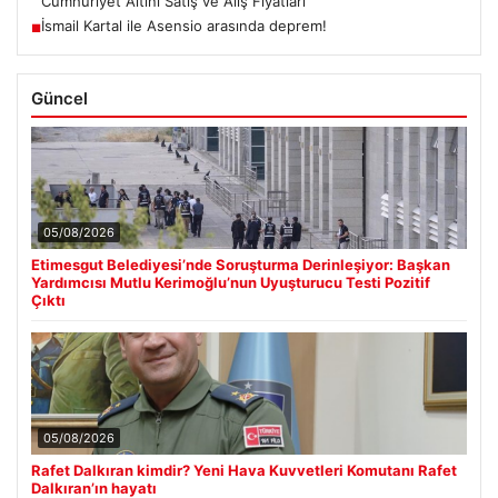
Cumhuriyet Altını Satış ve Alış Fiyatları
İsmail Kartal ile Asensio arasında deprem!
■
Güncel
05/08/2026
Etimesgut Belediyesi’nde Soruşturma Derinleşiyor: Başkan
Yardımcısı Mutlu Kerimoğlu’nun Uyuşturucu Testi Pozitif
Çıktı
05/08/2026
Rafet Dalkıran kimdir? Yeni Hava Kuvvetleri Komutanı Rafet
Dalkıran’ın hayatı