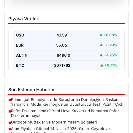
05.08.2026
Rafet Dalkıran kimdir? Yeni Hava
Piyasa Verileri
Kuvvetleri Komutanı Rafet Dalkıran’ın
hayatı
USD
47.59
▲ +0.08%
EUR
55.05
▲ +0.29%
ALTIN
6496.0
▲ +4.25%
BTC
3071762
▲ +0.71%
Son Eklenen Haberler
Etimesgut Belediyesi’nde Soruşturma Derinleşiyor: Başkan
■
Yardımcısı Mutlu Kerimoğlu’nun Uyuşturucu Testi Pozitif Çıktı
Rafet Dalkıran kimdir? Yeni Hava Kuvvetleri Komutanı Rafet
■
Dalkıran’ın hayatı
Outdoor Mutfaklar ve Modern Yaşam Bölgeleri
■
Altın Fiyatları Güncel 14 Nisan 2026: Gram, Çeyrek ve
■