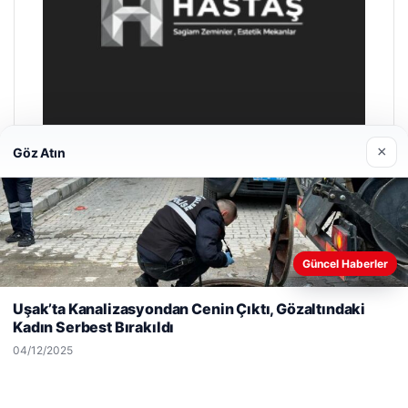
×
Göz Atın
Prenses Night Club
29/04/2026
Güncel Haberler
Web sitemizi nasıl kullandığınızı daha iyi anlayabilmek,
deneyiminizi kişiselleştirmek ve geliştirmek amacıyla çerezler
Uşak’ta Kanalizasyondan Cenin Çıktı, Gözaltındaki
kullanıyoruz.
Çerez Politikamız
Kadın Serbest Bırakıldı
Reddet
Kabul Et
04/12/2025
© 2026 Haber Akşam