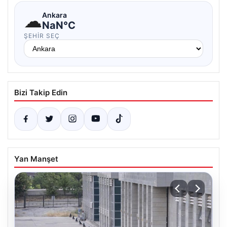
☁
Ankara
NaN°C
ŞEHIR SEÇ
Bizi Takip Edin
Yan Manşet