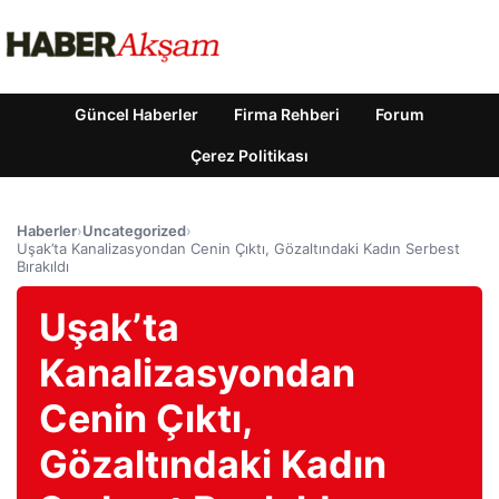
Güncel Haberler
Firma Rehberi
Forum
Çerez Politikası
Haberler
›
Uncategorized
›
Uşak’ta Kanalizasyondan Cenin Çıktı, Gözaltındaki Kadın Serbest
Bırakıldı
Uşak’ta
Kanalizasyondan
Cenin Çıktı,
Gözaltındaki Kadın