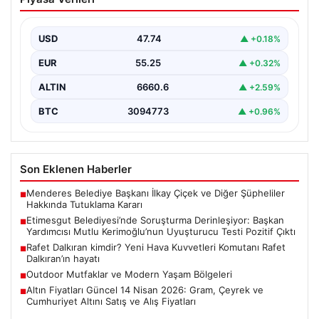
Derinleşiyor: Başkan Yardımcısı Mutlu
Kerimoğlu’nun Uyuşturucu Testi Pozitif
Çıktı
USD
47.74
▲ +0.18%
Ankara Batı Cumhuriyet Başsavcılığı tarafından
EUR
55.25
▲ +0.32%
yürütülen kapsamlı soruşturma kapsamında Etimesgut
Belediyesi’nin önemli isimlerinden Belediye…
ALTIN
6660.6
▲ +2.59%
BTC
3094773
▲ +0.96%
Son Eklenen Haberler
Menderes Belediye Başkanı İlkay Çiçek ve Diğer Şüpheliler
■
Hakkında Tutuklama Kararı
Etimesgut Belediyesi’nde Soruşturma Derinleşiyor: Başkan
■
Yardımcısı Mutlu Kerimoğlu’nun Uyuşturucu Testi Pozitif Çıktı
Rafet Dalkıran kimdir? Yeni Hava Kuvvetleri Komutanı Rafet
■
Dalkıran’ın hayatı
Outdoor Mutfaklar ve Modern Yaşam Bölgeleri
■
Altın Fiyatları Güncel 14 Nisan 2026: Gram, Çeyrek ve
■
Cumhuriyet Altını Satış ve Alış Fiyatları