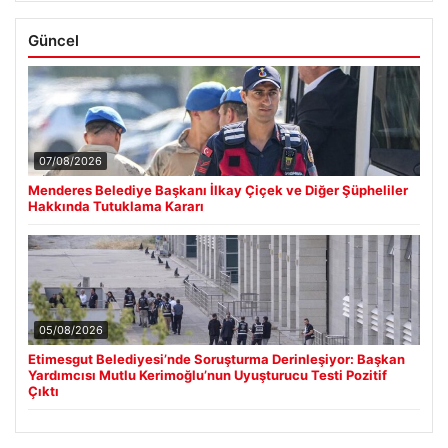
Güncel
07/08/2026
Menderes Belediye Başkanı İlkay Çiçek ve Diğer Şüpheliler
Hakkında Tutuklama Kararı
05/08/2026
Etimesgut Belediyesi’nde Soruşturma Derinleşiyor: Başkan
Yardımcısı Mutlu Kerimoğlu’nun Uyuşturucu Testi Pozitif
Çıktı