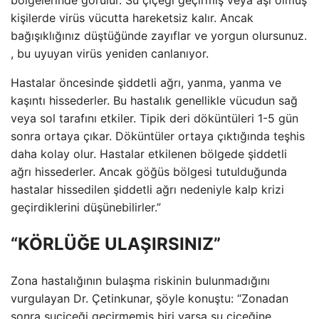
kişilerde virüs vücutta hareketsiz kalır. Ancak
bağışıklığınız düştüğünde zayıflar ve yorgun olursunuz.
, bu uyuyan virüs yeniden canlanıyor.
Hastalar öncesinde şiddetli ağrı, yanma, yanma ve
kaşıntı hissederler. Bu hastalık genellikle vücudun sağ
veya sol tarafını etkiler. Tipik deri döküntüleri 1-5 gün
sonra ortaya çıkar. Döküntüler ortaya çıktığında teşhis
daha kolay olur. Hastalar etkilenen bölgede şiddetli
ağrı hissederler. Ancak göğüs bölgesi tutulduğunda
hastalar hissedilen şiddetli ağrı nedeniyle kalp krizi
geçirdiklerini düşünebilirler.”
“KÖRLÜĞE ULAŞIRSINIZ”
Zona hastalığının bulaşma riskinin bulunmadığını
vurgulayan Dr. Çetinkunar, şöyle konuştu: “Zonadan
sonra suçiçeği geçirmemiş biri varsa su çiçeğine