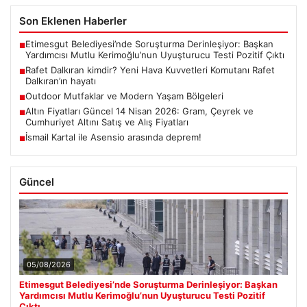
Son Eklenen Haberler
Etimesgut Belediyesi’nde Soruşturma Derinleşiyor: Başkan
■
Yardımcısı Mutlu Kerimoğlu’nun Uyuşturucu Testi Pozitif Çıktı
Rafet Dalkıran kimdir? Yeni Hava Kuvvetleri Komutanı Rafet
■
Dalkıran’ın hayatı
Outdoor Mutfaklar ve Modern Yaşam Bölgeleri
■
Altın Fiyatları Güncel 14 Nisan 2026: Gram, Çeyrek ve
■
Cumhuriyet Altını Satış ve Alış Fiyatları
İsmail Kartal ile Asensio arasında deprem!
■
Güncel
05/08/2026
Etimesgut Belediyesi’nde Soruşturma Derinleşiyor: Başkan
Yardımcısı Mutlu Kerimoğlu’nun Uyuşturucu Testi Pozitif
Çıktı