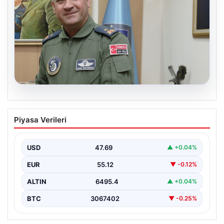
05.08.2026
Rafet Dalkıran kimdir? Yeni Hava
Piyasa Verileri
Kuvvetleri Komutanı Rafet Dalkıran’ın
hayatı
USD
47.69
▲ +0.04%
EUR
55.12
▼ -0.12%
ALTIN
6495.4
▲ +0.04%
BTC
3067402
▼ -0.25%