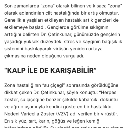
Son zamanlarda “zona” olarak bilinen ve kısaca “zona”
olarak adlandırılan cilt hastalığında bir artış olmuştur.
Genellikle yaşlıları etkileyen hastalık artık gençleri de
etkilemeye başladı. Gençlerde görülme sıklığının
arttığını belirten Dr. Çetinkunar, günümüzde gençlerin
yaşadığı yüksek düzeydeki stres ve kaygının bağışıklık
sistemini baskılayarak virüsün yeniden ortaya
çıkmasına neden olduğunu vurguladı.
“KALP İLE DE KARIŞABİLİR”
Zona hastalığının “su çiçeği” sonrasında görüldüğüne
dikkat çeken Dr. Çetinkunar, şöyle konuştu: “Herpes
zoster, su çiçeğine benzer şekilde kabarcık, döküntü
ve ağrı oluşumuyla kendini gösteren bir hastalıktır.
Nedeni Varicella Zoster (VZV) adı verilen bir virüstür.
En sık yüz, sırt, karın, göğüs ve leğen kemiği
bölgelerinde görülür. Su çiçeği geçirmiş veya aşı olmuş