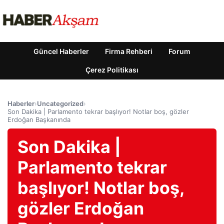
Güncel Haberler
Firma Rehberi
Forum
Çerez Politikası
Haberler
›
Uncategorized
›
Son Dakika | Parlamento tekrar başlıyor! Notlar boş, gözler
Erdoğan Başkanında
Son Dakika |
Parlamento tekrar
başlıyor! Notlar boş,
gözler Erdoğan