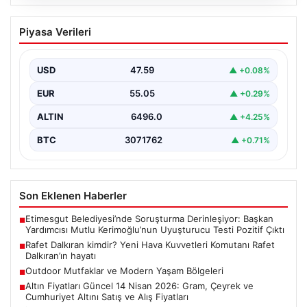
05.08.2026
Rafet Dalkıran kimdir? Yeni Hava
Piyasa Verileri
Kuvvetleri Komutanı Rafet Dalkıran’ın
hayatı
USD
47.59
▲ +0.08%
EUR
55.05
▲ +0.29%
ALTIN
6496.0
▲ +4.25%
BTC
3071762
▲ +0.71%
Son Eklenen Haberler
Etimesgut Belediyesi’nde Soruşturma Derinleşiyor: Başkan
■
Yardımcısı Mutlu Kerimoğlu’nun Uyuşturucu Testi Pozitif Çıktı
Rafet Dalkıran kimdir? Yeni Hava Kuvvetleri Komutanı Rafet
■
Dalkıran’ın hayatı
Outdoor Mutfaklar ve Modern Yaşam Bölgeleri
■
Altın Fiyatları Güncel 14 Nisan 2026: Gram, Çeyrek ve
■
Cumhuriyet Altını Satış ve Alış Fiyatları