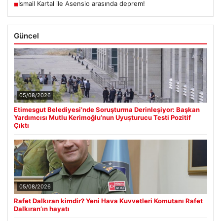
İsmail Kartal ile Asensio arasında deprem!
■
Güncel
05/08/2026
Etimesgut Belediyesi’nde Soruşturma Derinleşiyor: Başkan
Yardımcısı Mutlu Kerimoğlu’nun Uyuşturucu Testi Pozitif
Çıktı
05/08/2026
Rafet Dalkıran kimdir? Yeni Hava Kuvvetleri Komutanı Rafet
Dalkıran’ın hayatı