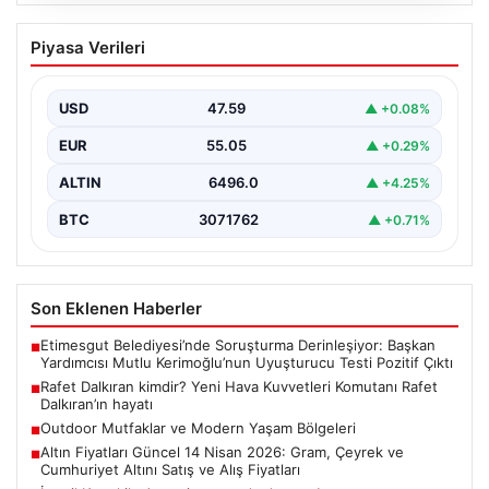
05.08.2026
Rafet Dalkıran kimdir? Yeni Hava
Piyasa Verileri
Kuvvetleri Komutanı Rafet Dalkıran’ın
hayatı
USD
47.59
▲ +0.08%
EUR
55.05
▲ +0.29%
ALTIN
6496.0
▲ +4.25%
BTC
3071762
▲ +0.71%
Son Eklenen Haberler
Etimesgut Belediyesi’nde Soruşturma Derinleşiyor: Başkan
■
Yardımcısı Mutlu Kerimoğlu’nun Uyuşturucu Testi Pozitif Çıktı
Rafet Dalkıran kimdir? Yeni Hava Kuvvetleri Komutanı Rafet
■
Dalkıran’ın hayatı
Outdoor Mutfaklar ve Modern Yaşam Bölgeleri
■
Altın Fiyatları Güncel 14 Nisan 2026: Gram, Çeyrek ve
■
Cumhuriyet Altını Satış ve Alış Fiyatları