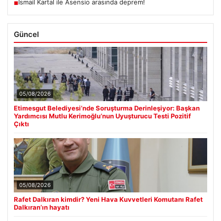
İsmail Kartal ile Asensio arasında deprem!
■
Güncel
05/08/2026
Etimesgut Belediyesi’nde Soruşturma Derinleşiyor: Başkan
Yardımcısı Mutlu Kerimoğlu’nun Uyuşturucu Testi Pozitif
Çıktı
05/08/2026
Rafet Dalkıran kimdir? Yeni Hava Kuvvetleri Komutanı Rafet
Dalkıran’ın hayatı