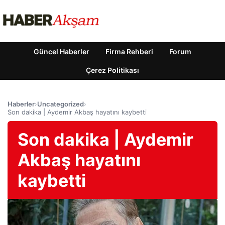
Güncel Haberler
Firma Rehberi
Forum
Çerez Politikası
Haberler
›
Uncategorized
›
Son dakika | Aydemir Akbaş hayatını kaybetti
Son dakika | Aydemir
Akbaş hayatını
kaybetti