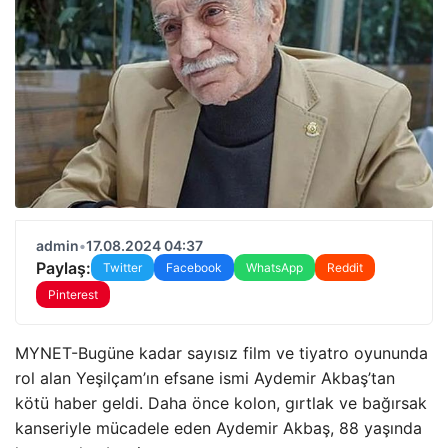
admin
•
17.08.2024 04:37
Paylaş:
Twitter
Facebook
WhatsApp
Reddit
Pinterest
MYNET-Bugüne kadar sayısız film ve tiyatro oyununda
rol alan Yeşilçam’ın efsane ismi Aydemir Akbaş’tan
kötü haber geldi. Daha önce kolon, gırtlak ve bağırsak
kanseriyle mücadele eden Aydemir Akbaş, 88 yaşında