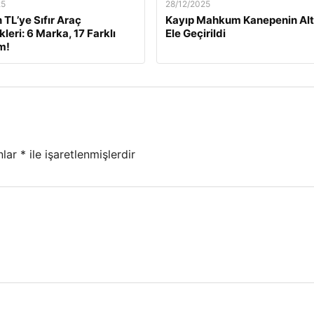
25
28/12/2025
 TL’ye Sıfır Araç
Kayıp Mahkum Kanepenin Alt
leri: 6 Marka, 17 Farklı
Ele Geçirildi
m!
nlar
*
ile işaretlenmişlerdir