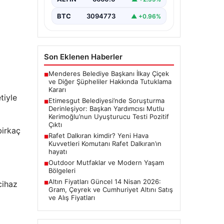
Uyuşturucu Testi Pozitif
Çıktı
BTC
3094773
▲ +0.96%
Ankara Batı Cumhuriyet
Başsavcılığı tarafından yürütülen
kapsamlı soruşturma kapsamında
Etimesgut Belediyesi’nin önemli
Son Eklenen Haberler
isimlerinden Belediye…
Menderes Belediye Başkanı İlkay Çiçek
■
ve Diğer Şüpheliler Hakkında Tutuklama
Kararı
tiyle
Etimesgut Belediyesi’nde Soruşturma
■
Derinleşiyor: Başkan Yardımcısı Mutlu
Kerimoğlu’nun Uyuşturucu Testi Pozitif
Çıktı
birkaç
Rafet Dalkıran kimdir? Yeni Hava
■
Kuvvetleri Komutanı Rafet Dalkıran’ın
hayatı
Outdoor Mutfaklar ve Modern Yaşam
■
Bölgeleri
Altın Fiyatları Güncel 14 Nisan 2026:
cihaz
■
Gram, Çeyrek ve Cumhuriyet Altını Satış
ve Alış Fiyatları