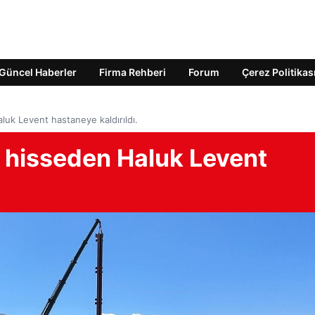
Güncel Haberler
Firma Rehberi
Forum
Çerez Politikas
luk Levent hastaneye kaldırıldı.
ı hisseden Haluk Levent