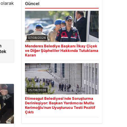
 olarak
Güncel
07/08/2026
m
Menderes Belediye Başkanı İlkay Çiçek
ve Diğer Şüpheliler Hakkında Tutuklama
stek
Kararı
05/08/2026
Etimesgut Belediyesi’nde Soruşturma
Derinleşiyor: Başkan Yardımcısı Mutlu
Kerimoğlu’nun Uyuşturucu Testi Pozitif
Çıktı