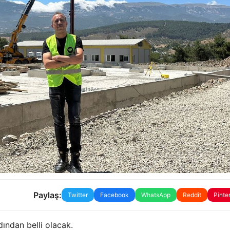
Paylaş:
Twitter
Facebook
WhatsApp
Reddit
Pinte
ından belli olacak.