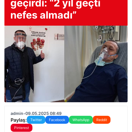
geçirdi: “2 yıl geçti
nefes almadı”
admin
•
09.05.2025 08:49
Paylaş:
Twitter
Facebook
WhatsApp
Reddit
Pinterest