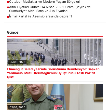
Outdoor Mutfaklar ve Modern Yaşam Bölgeleri
■
Altın Fiyatları Güncel 14 Nisan 2026: Gram, Çeyrek ve
■
Cumhuriyet Altını Satış ve Alış Fiyatları
İsmail Kartal ile Asensio arasında deprem!
■
Güncel
05/08/2026
Etimesgut Belediyesi’nde Soruşturma Derinleşiyor: Başkan
Yardımcısı Mutlu Kerimoğlu’nun Uyuşturucu Testi Pozitif
Çıktı
05/08/2026