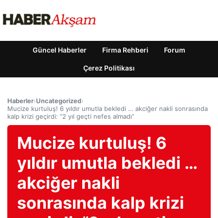
Güncel Haberler
Firma Rehberi
Forum
Çerez Politikası
Haberler
›
Uncategorized
›
Mucize kurtuluş! 6 yıldır umutla bekledi … akciğer nakli sonrasında
kalp krizi geçirdi: “2 yıl geçti nefes almadı”
Mucize kurtuluş! 6
yıldır umutla bekledi …
akciğer nakli
sonrasında kalp krizi