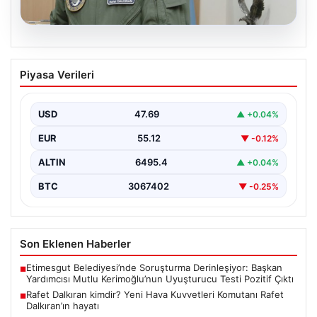
05.08.2026
Rafet Dalkıran kimdir? Yeni Hava
Piyasa Verileri
Kuvvetleri Komutanı Rafet Dalkıran’ın
hayatı
USD
47.69
▲ +0.04%
EUR
55.12
▼ -0.12%
ALTIN
6495.4
▲ +0.04%
BTC
3067402
▼ -0.25%
Son Eklenen Haberler
Etimesgut Belediyesi’nde Soruşturma Derinleşiyor: Başkan
■
Yardımcısı Mutlu Kerimoğlu’nun Uyuşturucu Testi Pozitif Çıktı
Rafet Dalkıran kimdir? Yeni Hava Kuvvetleri Komutanı Rafet
■
Dalkıran’ın hayatı