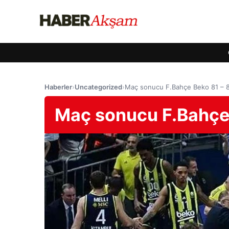
Haberler
›
Uncategorized
›
Maç sonucu F.Bahçe Beko 81 – 86 
Maç sonucu F.Bahçe B