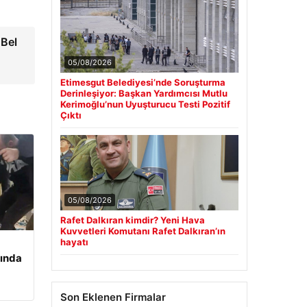
Bel
05/08/2026
Etimesgut Belediyesi’nde Soruşturma
Derinleşiyor: Başkan Yardımcısı Mutlu
Kerimoğlu’nun Uyuşturucu Testi Pozitif
Çıktı
05/08/2026
Rafet Dalkıran kimdir? Yeni Hava
Kuvvetleri Komutanı Rafet Dalkıran’ın
hayatı
ında
Son Eklenen Firmalar