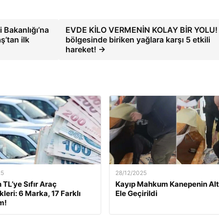
i Bakanlığı’na
EVDE KİLO VERMENİN KOLAY BİR YOLU! 
ş’tan ilk
bölgesinde biriken yağlara karşı 5 etkili
hareket! →
25
28/12/2025
 TL’ye Sıfır Araç
Kayıp Mahkum Kanepenin Alt
leri: 6 Marka, 17 Farklı
Ele Geçirildi
m!