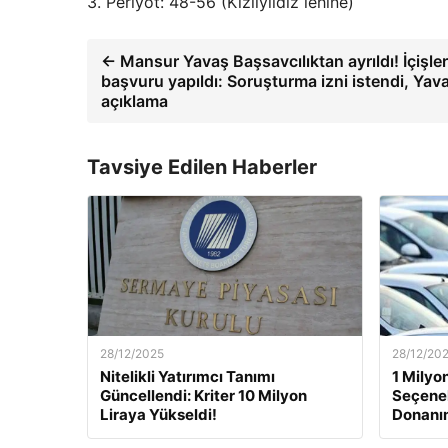
3. Periyot: 48-56 (Kızılyıldız lehine)
← Mansur Yavaş Başsavcılıktan ayrıldı! İçişler
başvuru yapıldı: Soruşturma izni istendi, Yava
açıklama
Tavsiye Edilen Haberler
28/12/2025
28/12/20
Nitelikli Yatırımcı Tanımı
1 Milyon
Güncellendi: Kriter 10 Milyon
Seçenek
Liraya Yükseldi!
Donanı