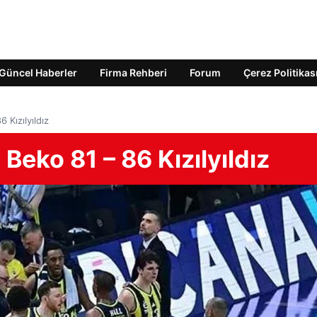
Güncel Haberler
Firma Rehberi
Forum
Çerez Politikas
Kızılyıldız
eko 81 – 86 Kızılyıldız