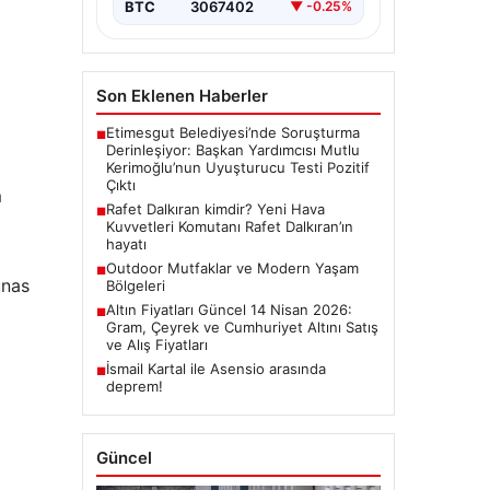
BTC
3067402
▼ -0.25%
Son Eklenen Haberler
Etimesgut Belediyesi’nde Soruşturma
■
Derinleşiyor: Başkan Yardımcısı Mutlu
Kerimoğlu’nun Uyuşturucu Testi Pozitif
Çıktı
m
Rafet Dalkıran kimdir? Yeni Hava
■
Kuvvetleri Komutanı Rafet Dalkıran’ın
hayatı
Outdoor Mutfaklar ve Modern Yaşam
■
unas
Bölgeleri
Altın Fiyatları Güncel 14 Nisan 2026:
■
Gram, Çeyrek ve Cumhuriyet Altını Satış
ve Alış Fiyatları
İsmail Kartal ile Asensio arasında
■
deprem!
Güncel