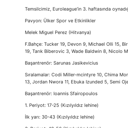
Temsilcimiz, Euroleague’in 3. haftasında oynadığ
Pavyon: Ülker Spor ve Etkinlikler
Melek Miguel Perez (Hitvanya)
F.Bahçe: Tucker 19, Devon 9, Michael Olli 15, Bi
19, Tarık Biberovic 3, Wade Baldwin 8, Nicolo M
Başantrenör: Sarunas Jasikevicius
Sıralamalar: Codi Miller-mcintyre 10, Chima Mo
13, Jordan Nwora 11, Ebuka Izunded 5, Semi Oj
Başantrenör: Ioannis Sfairopoulos
1. Periyot: 17-25 (Kızılyıldız lehine)
İlk yarı: 30-43 (Kızılyıldız lehine)