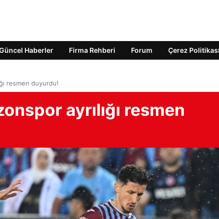
Güncel Haberler
Firma Rehberi
Forum
Çerez Politikas
lığı resmen duyurdu!
bzonspor ayrılığı resmen