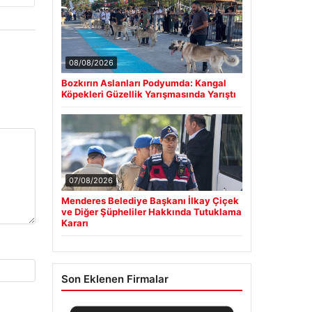
08/08/2026
Bozkırın Aslanları Podyumda: Kangal
Köpekleri Güzellik Yarışmasında Yarıştı
07/08/2026
Menderes Belediye Başkanı İlkay Çiçek
ve Diğer Şüpheliler Hakkında Tutuklama
Kararı
Son Eklenen Firmalar