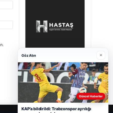
n.
×
Göz Atın
Prenses Night Club
29/04/2026
Güncel Haberler
KAP’a bildirildi: Trabzonspor ayrılığı