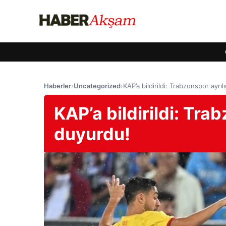
Haberler
›
Uncategorized
›
KAP’a bildirildi: Trabzonspor ayrı
KAP’a bildirildi: Tra
duyurdu!