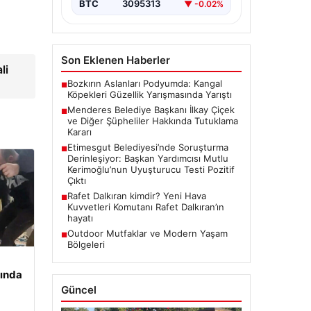
Belediyesi’nde gerçekleşen
BTC
3095313
▼ -0.02%
usulsüzlük iddiaları gündemdeki
yerini…
Son Eklenen Haberler
li
Bozkırın Aslanları Podyumda: Kangal
■
Köpekleri Güzellik Yarışmasında Yarıştı
Menderes Belediye Başkanı İlkay Çiçek
■
ve Diğer Şüpheliler Hakkında Tutuklama
Kararı
Etimesgut Belediyesi’nde Soruşturma
■
Derinleşiyor: Başkan Yardımcısı Mutlu
Kerimoğlu’nun Uyuşturucu Testi Pozitif
Çıktı
Rafet Dalkıran kimdir? Yeni Hava
■
Kuvvetleri Komutanı Rafet Dalkıran’ın
hayatı
Outdoor Mutfaklar ve Modern Yaşam
■
Bölgeleri
ında
Güncel