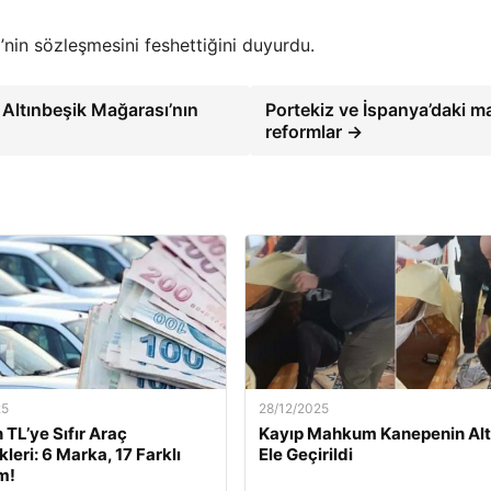
’nin sözleşmesini feshettiğini duyurdu.
 Altınbeşik Mağarası’nın
Portekiz ve İspanya’daki ma
reformlar →
25
28/12/2025
 TL’ye Sıfır Araç
Kayıp Mahkum Kanepenin Alt
leri: 6 Marka, 17 Farklı
Ele Geçirildi
m!