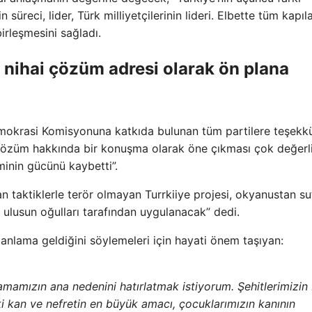
üreci, lider, Türk milliyetçilerinin lideri. Elbette tüm kapıla
irleşmesini sağladı.
nihai çözüm adresi olarak ön plana
mokrasi Komisyonuna katkıda bulunan tüm partilere teşekkü
çözüm hakkında bir konuşma olarak öne çıkması çok değerli
minin gücünü kaybetti”.
an taktiklerle terör olmayan Turrkiiye projesi, okyanustan su
 ulusun oğulları tarafından uygulanacak” dedi.
nlama geldiğini söylemeleri için hayati önem taşıyan:
amamızın ana nedenini hatırlatmak istiyorum. Şehitlerimizin 
i kan ve nefretin en büyük amacı, çocuklarımızın kanının