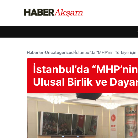
Haberler
›
Uncategorized
›
İstanbul’da “MHP’nin Türkiye için 
İstanbul’da “MHP’nin 
Ulusal Birlik ve Daya