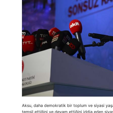
Aksu, daha demokratik bir toplum ve siyasi yaş
temsil ettiğini ve devam ettiğini iddia eden siya