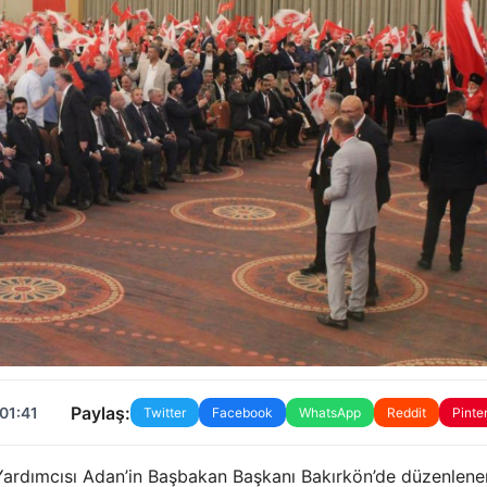
Paylaş:
01:41
Twitter
Facebook
WhatsApp
Reddit
Pinte
ardımcısı Adan’in Başbakan Başkanı Bakırkön’de düzenlene