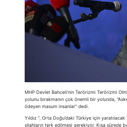
MHP Devlet Bahceli’nin Terörizmi Terörizmi Olm
yolunu bırakmanın çok önemli bir yolunda, “Ask
ödeyen masum insanlar” dedi.
Yıldız “, Orta Doğu’daki Türkiye için yaratılacak 
silahların terk edilmesi gerekiyor. Kısa sürede bu