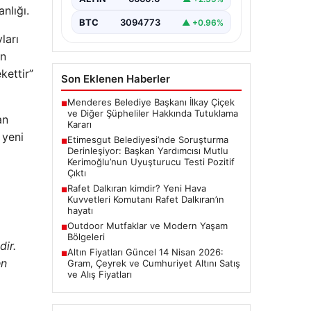
Uyuşturucu Testi Pozitif
nlığı.
Çıktı
BTC
3094773
▲ +0.96%
Ankara Batı Cumhuriyet
ları
Başsavcılığı tarafından yürütülen
in
kapsamlı soruşturma kapsamında
Etimesgut Belediyesi’nin önemli
kettir”
Son Eklenen Haberler
isimlerinden Belediye…
Menderes Belediye Başkanı İlkay Çiçek
■
ve Diğer Şüpheliler Hakkında Tutuklama
an
Kararı
 yeni
Etimesgut Belediyesi’nde Soruşturma
■
Derinleşiyor: Başkan Yardımcısı Mutlu
Kerimoğlu’nun Uyuşturucu Testi Pozitif
Çıktı
Rafet Dalkıran kimdir? Yeni Hava
■
Kuvvetleri Komutanı Rafet Dalkıran’ın
hayatı
Outdoor Mutfaklar ve Modern Yaşam
■
Bölgeleri
dir.
Altın Fiyatları Güncel 14 Nisan 2026:
■
en
Gram, Çeyrek ve Cumhuriyet Altını Satış
ve Alış Fiyatları