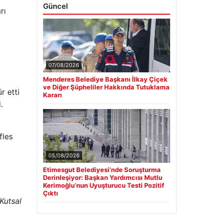
Güncel
rı
07/08/2026
Menderes Belediye Başkanı İlkay Çiçek
ve Diğer Şüpheliler Hakkında Tutuklama
r etti
Kararı
.
fles
05/08/2026
Etimesgut Belediyesi’nde Soruşturma
Derinleşiyor: Başkan Yardımcısı Mutlu
Kerimoğlu’nun Uyuşturucu Testi Pozitif
Çıktı
Kutsal