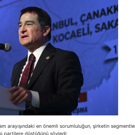
am arayışındaki en önemli sorumluluğun, şirketin segmentler
si partilere düştüğünü söyledi: