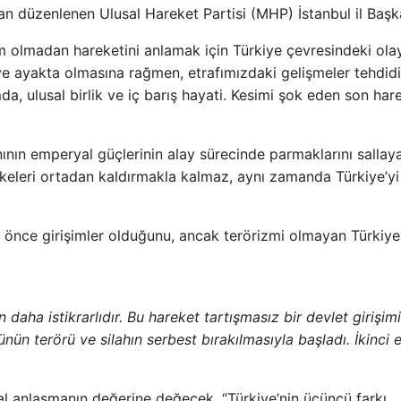
an düzenlenen Ulusal Hareket Partisi (MHP) İstanbul il Başka
 olmadan hareketini anlamak için Türkiye çevresindeki olay
kiye ayakta olmasına rağmen, etrafımızdaki gelişmeler tehdid
da, ulusal birlik ve iç barış hayati. Kesimi şok eden son hare
ının emperyal güçlerinin alay sürecinde parmaklarını sallay
hlikeleri ortadan kaldırmakla kalmaz, aynı zamanda Türkiye’yi
önce girişimler olduğunu, ancak terörizmi olmayan Türkiye
 daha istikrarlıdır. Bu hareket tartışmasız bir devlet girişimi
ünün terörü ve silahın serbest bırakılmasıyla başladı. İkinci 
sal anlaşmanın değerine değecek, “Türkiye’nin üçüncü farkı