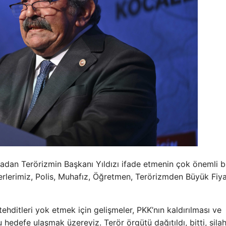
adan Terörizmin Başkanı Yıldızı ifade etmenin çok önemli b
erlerimiz, Polis, Muhafız, Öğretmen, Terörizmden Büyük Fiy
tehditleri yok etmek için gelişmeler, PKK’nın kaldırılması ve
 hedefe ulaşmak üzereyiz. Terör örgütü dağıtıldı, bitti, silah