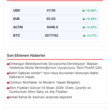
hayatı
USD
47.59
▲ +0.08%
EUR
55.05
▲ +0.29%
ALTIN
6496.0
▲ +4.25%
BTC
3071762
▲ +0.71%
Son Eklenen Haberler
Etimesgut Belediyesi’nde Soruşturma Derinleşiyor: Başkan
■
Yardımcısı Mutlu Kerimoğlu’nun Uyuşturucu Testi Pozitif Çıktı
Rafet Dalkıran kimdir? Yeni Hava Kuvvetleri Komutanı Rafet
■
Dalkıran’ın hayatı
Outdoor Mutfaklar ve Modern Yaşam Bölgeleri
■
Altın Fiyatları Güncel 14 Nisan 2026: Gram, Çeyrek ve
■
Cumhuriyet Altını Satış ve Alış Fiyatları
İsmail Kartal ile Asensio arasında deprem!
■