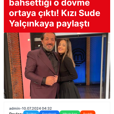
bahsettiği o dövme
ortaya çıktı! Kızı Sude
Yalçınkaya paylaştı
admin
•
10.07.2024 04:32
Paylaş:
Twitter
Facebook
WhatsApp
Reddit