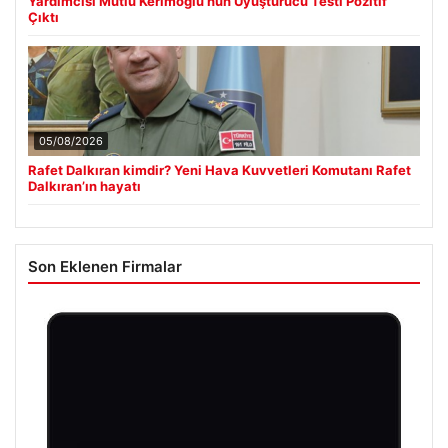
Yardımcısı Mutlu Kerimoğlu’nun Uyuşturucu Testi Pozitif
Çıktı
05/08/2026
Rafet Dalkıran kimdir? Yeni Hava Kuvvetleri Komutanı Rafet
Dalkıran’ın hayatı
Son Eklenen Firmalar