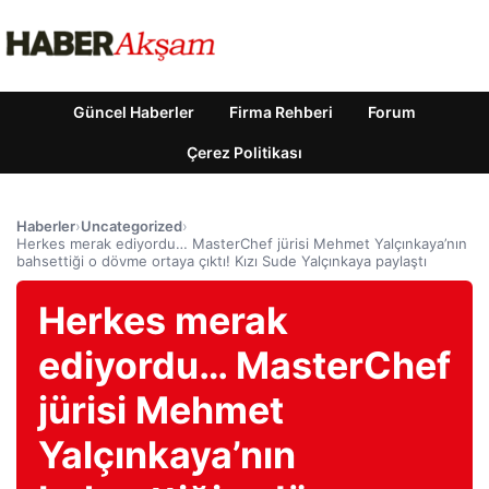
Güncel Haberler
Firma Rehberi
Forum
Çerez Politikası
Haberler
›
Uncategorized
›
Herkes merak ediyordu… MasterChef jürisi Mehmet Yalçınkaya’nın
bahsettiği o dövme ortaya çıktı! Kızı Sude Yalçınkaya paylaştı
Herkes merak
ediyordu… MasterChef
jürisi Mehmet
Yalçınkaya’nın