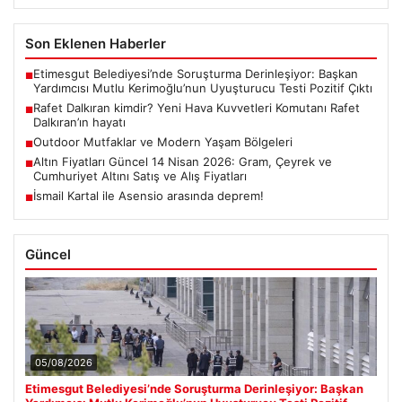
Son Eklenen Haberler
Etimesgut Belediyesi’nde Soruşturma Derinleşiyor: Başkan
■
Yardımcısı Mutlu Kerimoğlu’nun Uyuşturucu Testi Pozitif Çıktı
Rafet Dalkıran kimdir? Yeni Hava Kuvvetleri Komutanı Rafet
■
Dalkıran’ın hayatı
Outdoor Mutfaklar ve Modern Yaşam Bölgeleri
■
Altın Fiyatları Güncel 14 Nisan 2026: Gram, Çeyrek ve
■
Cumhuriyet Altını Satış ve Alış Fiyatları
İsmail Kartal ile Asensio arasında deprem!
■
Güncel
05/08/2026
Etimesgut Belediyesi’nde Soruşturma Derinleşiyor: Başkan