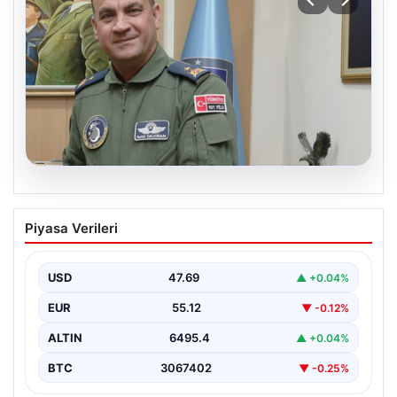
05.08.2026
Rafet Dalkıran kimdir? Yeni Hava
Piyasa Verileri
Kuvvetleri Komutanı Rafet Dalkıran’ın
hayatı
USD
47.69
▲ +0.04%
EUR
55.12
▼ -0.12%
ALTIN
6495.4
▲ +0.04%
BTC
3067402
▼ -0.25%