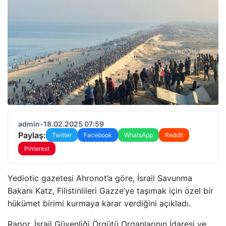
admin
•
18.02.2025 07:59
Paylaş:
Twitter
Facebook
WhatsApp
Reddit
Pinterest
Yediotic gazetesi Ahronot’a göre, İsrail Savunma
Bakanı Katz, Filistinlileri Gazze’ye taşımak için özel bir
hükümet birimi kurmaya karar verdiğini açıkladı.
Rapor, İsrail Güvenliği Örgütü Organlarının İdaresi ve