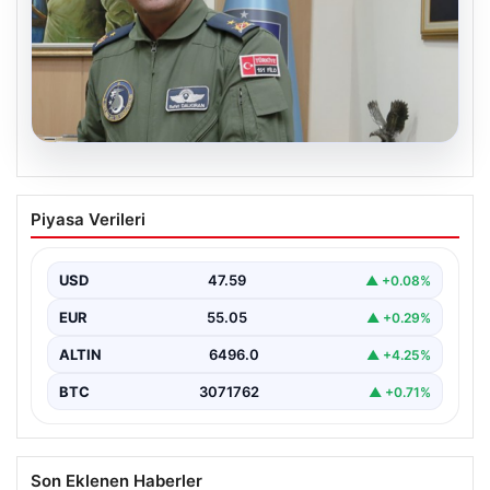
05.08.2026
Rafet Dalkıran kimdir? Yeni Hava
Piyasa Verileri
Kuvvetleri Komutanı Rafet Dalkıran’ın
hayatı
USD
47.59
▲ +0.08%
EUR
55.05
▲ +0.29%
ALTIN
6496.0
▲ +4.25%
BTC
3071762
▲ +0.71%
Son Eklenen Haberler