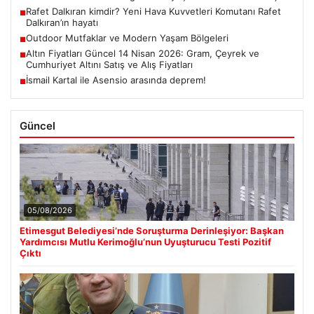
Rafet Dalkıran kimdir? Yeni Hava Kuvvetleri Komutanı Rafet
■
Dalkıran’ın hayatı
Outdoor Mutfaklar ve Modern Yaşam Bölgeleri
■
Altın Fiyatları Güncel 14 Nisan 2026: Gram, Çeyrek ve
■
Cumhuriyet Altını Satış ve Alış Fiyatları
İsmail Kartal ile Asensio arasında deprem!
■
Güncel
05/08/2026
Etimesgut Belediyesi’nde Soruşturma Derinleşiyor: Başkan
Yardımcısı Mutlu Kerimoğlu’nun Uyuşturucu Testi Pozitif
Çıktı