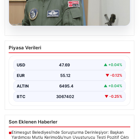
05.08.2026
Rafet Dalkıran kimdir? Yeni Hava
Piyasa Verileri
Kuvvetleri Komutanı Rafet Dalkıran’ın
hayatı
USD
47.69
▲ +0.04%
EUR
55.12
▼ -0.12%
ALTIN
6495.4
▲ +0.04%
BTC
3067402
▼ -0.25%
Son Eklenen Haberler
Etimesgut Belediyesi’nde Soruşturma Derinleşiyor: Başkan
■
Yardımcısı Mutlu Kerimoğlu’nun Uyuşturucu Testi Pozitif Çıktı