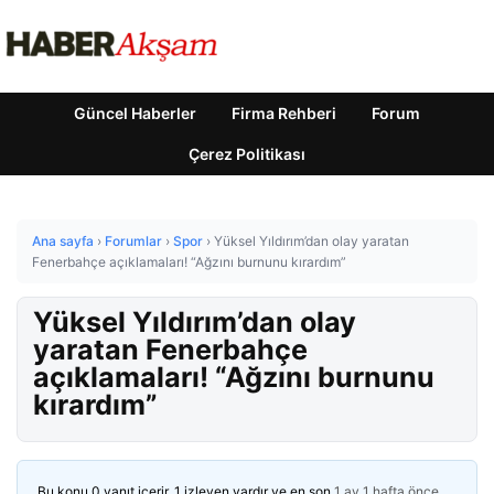
Güncel Haberler
Firma Rehberi
Forum
Çerez Politikası
Ana sayfa
›
Forumlar
›
Spor
›
Yüksel Yıldırım’dan olay yaratan
Fenerbahçe açıklamaları! “Ağzını burnunu kırardım”
Yüksel Yıldırım’dan olay
yaratan Fenerbahçe
açıklamaları! “Ağzını burnunu
kırardım”
Bu konu 0 yanıt içerir, 1 izleyen vardır ve en son
1 ay 1 hafta önce