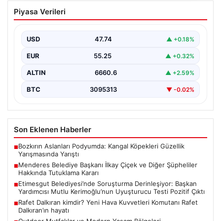
Menderes Belediye Başkanı İlkay Çiçek
Piyasa Verileri
ve Diğer Şüpheliler Hakkında Tutuklama
Kararı
USD
47.74
▲ +0.18%
İzmir Cumhuriyet Başsavcılığı'nın yürüttüğü kapsamlı
soruşturma kapsamında, Menderes Belediyesi'nde
EUR
55.25
▲ +0.32%
gerçekleşen usulsüzlük iddiaları gündemdeki yerini…
ALTIN
6660.6
▲ +2.59%
BTC
3095313
▼ -0.02%
Son Eklenen Haberler
Bozkırın Aslanları Podyumda: Kangal Köpekleri Güzellik
■
Yarışmasında Yarıştı
Menderes Belediye Başkanı İlkay Çiçek ve Diğer Şüpheliler
■
Hakkında Tutuklama Kararı
Etimesgut Belediyesi’nde Soruşturma Derinleşiyor: Başkan
■
Yardımcısı Mutlu Kerimoğlu’nun Uyuşturucu Testi Pozitif Çıktı
Rafet Dalkıran kimdir? Yeni Hava Kuvvetleri Komutanı Rafet
■
Dalkıran’ın hayatı