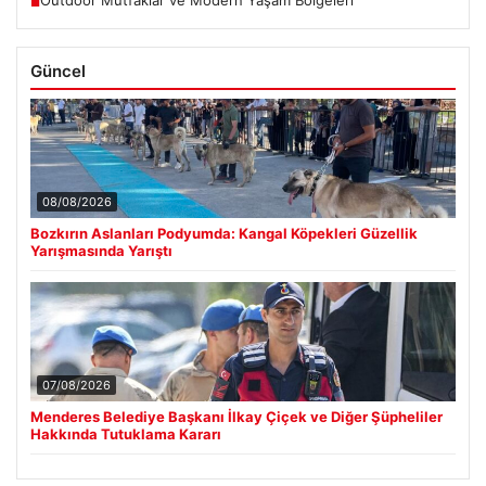
Outdoor Mutfaklar ve Modern Yaşam Bölgeleri
■
Güncel
08/08/2026
Bozkırın Aslanları Podyumda: Kangal Köpekleri Güzellik
Yarışmasında Yarıştı
07/08/2026
Menderes Belediye Başkanı İlkay Çiçek ve Diğer Şüpheliler
Hakkında Tutuklama Kararı