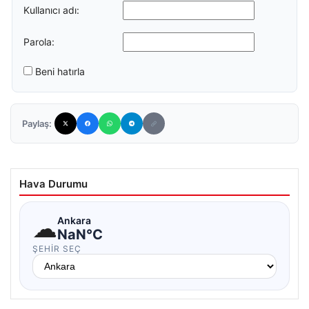
Kullanıcı adı:
Parola:
Beni hatırla
Paylaş:
Hava Durumu
☁
Ankara
NaN°C
ŞEHIR SEÇ