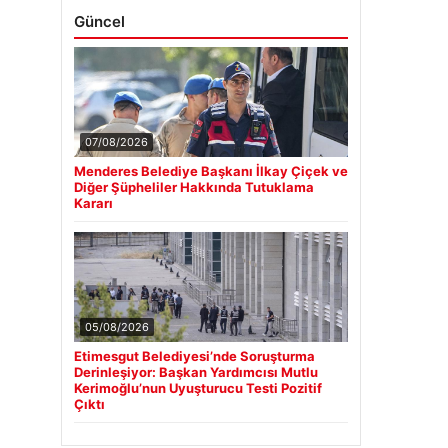
Güncel
07/08/2026
Menderes Belediye Başkanı İlkay Çiçek ve
Diğer Şüpheliler Hakkında Tutuklama
Kararı
05/08/2026
Etimesgut Belediyesi’nde Soruşturma
Derinleşiyor: Başkan Yardımcısı Mutlu
Kerimoğlu’nun Uyuşturucu Testi Pozitif
Çıktı