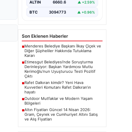
ALTIN
6660.6
▲ +2.59%
Ankara Batı Cumhuriyet Başsavcılığı
tarafından yürütülen kapsamlı
BTC
3094773
▲ +0.96%
soruşturma kapsamında Etimesgut
Belediyesi'nin önemli isimlerinden
Belediye…
Son Eklenen Haberler
Menderes Belediye Başkanı İlkay Çiçek ve
■
Diğer Şüpheliler Hakkında Tutuklama
Kararı
Etimesgut Belediyesi’nde Soruşturma
■
Derinleşiyor: Başkan Yardımcısı Mutlu
Kerimoğlu’nun Uyuşturucu Testi Pozitif
Çıktı
Rafet Dalkıran kimdir? Yeni Hava
■
Kuvvetleri Komutanı Rafet Dalkıran’ın
hayatı
Outdoor Mutfaklar ve Modern Yaşam
■
Bölgeleri
Altın Fiyatları Güncel 14 Nisan 2026:
■
Gram, Çeyrek ve Cumhuriyet Altını Satış
ve Alış Fiyatları