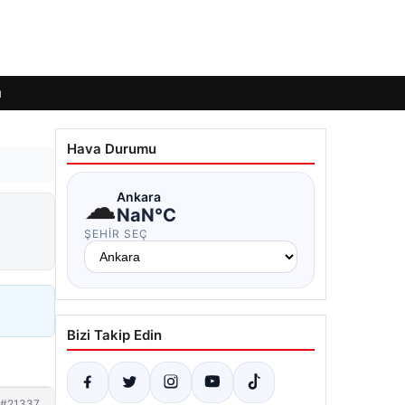
ı
Hava Durumu
☁
Ankara
NaN°C
ŞEHIR SEÇ
Bizi Takip Edin
#21337