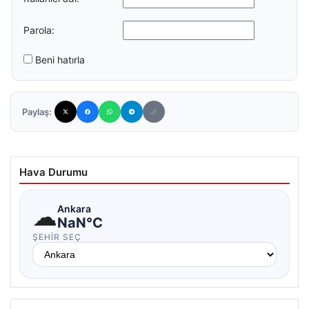
Parola:
Beni hatırla
Paylaş:
Hava Durumu
☁
Ankara
NaN°C
ŞEHIR SEÇ