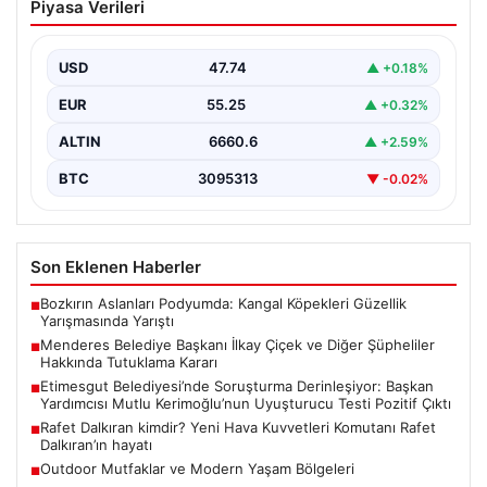
Piyasa Verileri
ve Diğer Şüpheliler Hakkında Tutuklama
Kararı
USD
47.74
▲ +0.18%
İzmir Cumhuriyet Başsavcılığı'nın yürüttüğü kapsamlı
soruşturma kapsamında, Menderes Belediyesi'nde
EUR
55.25
▲ +0.32%
gerçekleşen usulsüzlük iddiaları gündemdeki yerini…
ALTIN
6660.6
▲ +2.59%
BTC
3095313
▼ -0.02%
Son Eklenen Haberler
Bozkırın Aslanları Podyumda: Kangal Köpekleri Güzellik
■
Yarışmasında Yarıştı
Menderes Belediye Başkanı İlkay Çiçek ve Diğer Şüpheliler
■
Hakkında Tutuklama Kararı
Etimesgut Belediyesi’nde Soruşturma Derinleşiyor: Başkan
■
Yardımcısı Mutlu Kerimoğlu’nun Uyuşturucu Testi Pozitif Çıktı
Rafet Dalkıran kimdir? Yeni Hava Kuvvetleri Komutanı Rafet
■
Dalkıran’ın hayatı
Outdoor Mutfaklar ve Modern Yaşam Bölgeleri
■