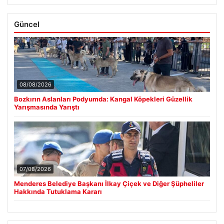
Güncel
08/08/2026
Bozkırın Aslanları Podyumda: Kangal Köpekleri Güzellik
Yarışmasında Yarıştı
07/08/2026
Menderes Belediye Başkanı İlkay Çiçek ve Diğer Şüpheliler
Hakkında Tutuklama Kararı