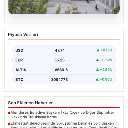
05.08.2026
Etimesgut Belediyesi’nde Soruşturma
Piyasa Verileri
Derinleşiyor: Başkan Yardımcısı Mutlu
Kerimoğlu’nun Uyuşturucu Testi Pozitif
Çıktı
USD
47.74
▲ +0.18%
Ankara Batı Cumhuriyet Başsavcılığı tarafından
EUR
55.25
▲ +0.32%
yürütülen kapsamlı soruşturma kapsamında Etimesgut
Belediyesi'nin önemli isimlerinden Belediye…
ALTIN
6660.6
▲ +2.59%
BTC
3094773
▲ +0.96%
Son Eklenen Haberler
Menderes Belediye Başkanı İlkay Çiçek ve Diğer Şüpheliler
■
Hakkında Tutuklama Kararı
Etimesgut Belediyesi’nde Soruşturma Derinleşiyor: Başkan
■
Yardımcısı Mutlu Kerimoğlu’nun Uyuşturucu Testi Pozitif Çıktı