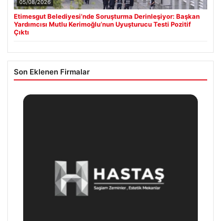
05/08/2026
Etimesgut Belediyesi’nde Soruşturma Derinleşiyor: Başkan
Yardımcısı Mutlu Kerimoğlu’nun Uyuşturucu Testi Pozitif
Çıktı
Son Eklenen Firmalar