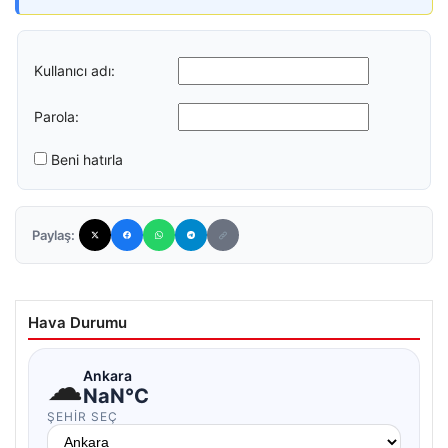
Kullanıcı adı:
Parola:
Beni hatırla
Paylaş:
Hava Durumu
☁
Ankara
NaN°C
ŞEHIR SEÇ