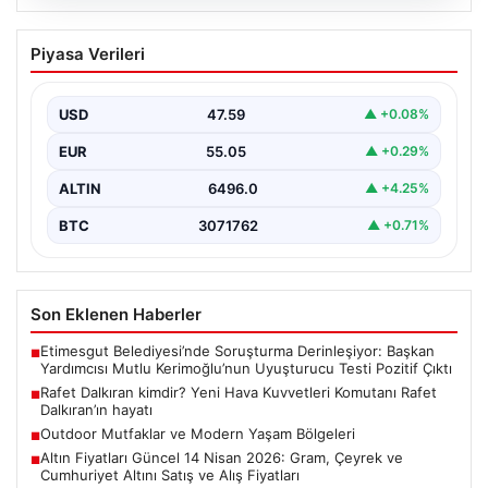
05.08.2026
Rafet Dalkıran kimdir? Yeni Hava
Piyasa Verileri
Kuvvetleri Komutanı Rafet Dalkıran’ın
hayatı
USD
47.59
▲ +0.08%
EUR
55.05
▲ +0.29%
ALTIN
6496.0
▲ +4.25%
BTC
3071762
▲ +0.71%
Son Eklenen Haberler
Etimesgut Belediyesi’nde Soruşturma Derinleşiyor: Başkan
■
Yardımcısı Mutlu Kerimoğlu’nun Uyuşturucu Testi Pozitif Çıktı
Rafet Dalkıran kimdir? Yeni Hava Kuvvetleri Komutanı Rafet
■
Dalkıran’ın hayatı
Outdoor Mutfaklar ve Modern Yaşam Bölgeleri
■
Altın Fiyatları Güncel 14 Nisan 2026: Gram, Çeyrek ve
■
Cumhuriyet Altını Satış ve Alış Fiyatları