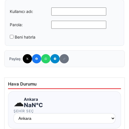
Kullanıcı adı:
Parola:
Beni hatırla
Paylaş:
Hava Durumu
☁
Ankara
NaN°C
ŞEHIR SEÇ