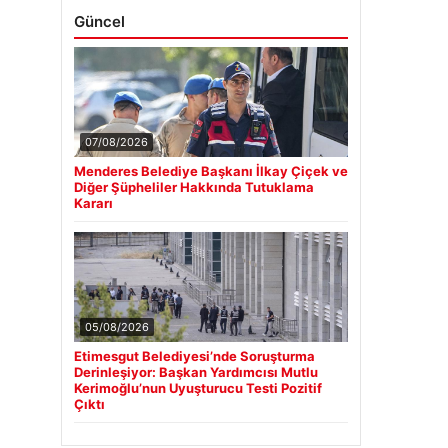
Güncel
07/08/2026
Menderes Belediye Başkanı İlkay Çiçek ve
Diğer Şüpheliler Hakkında Tutuklama
Kararı
05/08/2026
Etimesgut Belediyesi’nde Soruşturma
Derinleşiyor: Başkan Yardımcısı Mutlu
Kerimoğlu’nun Uyuşturucu Testi Pozitif
Çıktı