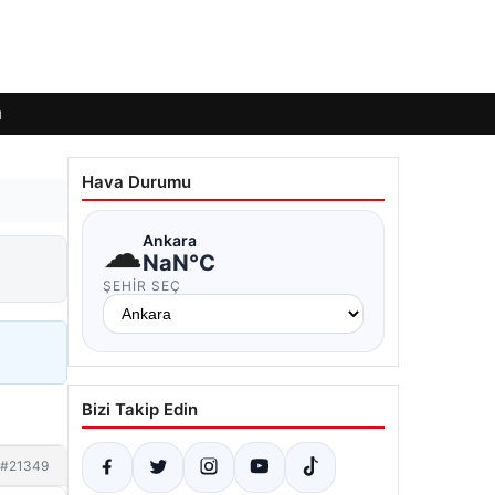
ı
Hava Durumu
☁
Ankara
NaN°C
ŞEHIR SEÇ
Bizi Takip Edin
#21349