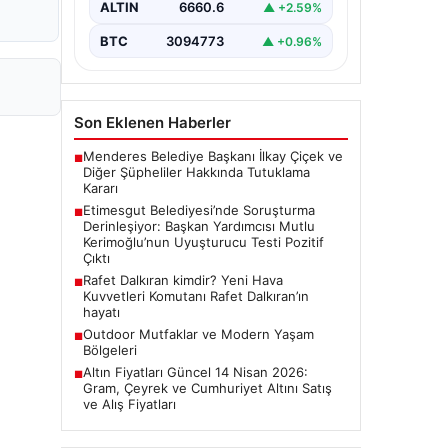
ALTIN
6660.6
▲ +2.59%
Ankara Batı Cumhuriyet Başsavcılığı
tarafından yürütülen kapsamlı
BTC
3094773
▲ +0.96%
soruşturma kapsamında Etimesgut
Belediyesi'nin önemli isimlerinden
Belediye…
Son Eklenen Haberler
Menderes Belediye Başkanı İlkay Çiçek ve
■
Diğer Şüpheliler Hakkında Tutuklama
Kararı
Etimesgut Belediyesi’nde Soruşturma
■
Derinleşiyor: Başkan Yardımcısı Mutlu
Kerimoğlu’nun Uyuşturucu Testi Pozitif
Çıktı
Rafet Dalkıran kimdir? Yeni Hava
■
Kuvvetleri Komutanı Rafet Dalkıran’ın
hayatı
Outdoor Mutfaklar ve Modern Yaşam
■
Bölgeleri
Altın Fiyatları Güncel 14 Nisan 2026:
■
Gram, Çeyrek ve Cumhuriyet Altını Satış
ve Alış Fiyatları