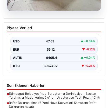
04.08.2026
Outdoor Mutfaklar ve Modern Yaşam
Piyasa Verileri
Bölgeleri
Doğal hava tasarımı günümüzde ciddi bir dönüşüm
sürdürmektedir. Özellikle lüks evlerde bulunan ev
USD
47.69
▲ +0.04%
sahipleri,…
EUR
55.12
▼ -0.12%
ALTIN
6495.4
▲ +0.04%
BTC
3067402
▼ -0.25%
Son Eklenen Haberler
Etimesgut Belediyesi’nde Soruşturma Derinleşiyor: Başkan
■
Yardımcısı Mutlu Kerimoğlu’nun Uyuşturucu Testi Pozitif Çıktı
Rafet Dalkıran kimdir? Yeni Hava Kuvvetleri Komutanı Rafet
■
Dalkıran’ın hayatı