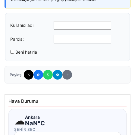
Kullanıcı adı:
Parola:
Beni hatırla
Paylaş:
Hava Durumu
☁
Ankara
NaN°C
ŞEHIR SEÇ