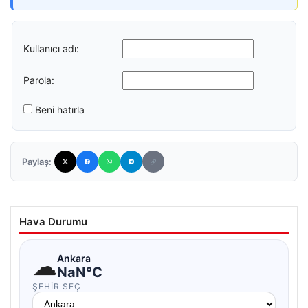
Kullanıcı adı:
Parola:
Beni hatırla
Paylaş:
Hava Durumu
☁
Ankara
NaN°C
ŞEHIR SEÇ