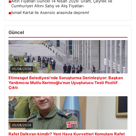
Altın Fiyatları Güncel 14 Nisan 2026: Gram, Çeyrek ve
■
Cumhuriyet Altını Satış ve Alış Fiyatları
İsmail Kartal ile Asensio arasında deprem!
■
Güncel
05/08/2026
Etimesgut Belediyesi’nde Soruşturma Derinleşiyor: Başkan
Yardımcısı Mutlu Kerimoğlu’nun Uyuşturucu Testi Pozitif
Çıktı
05/08/2026
Rafet Dalkıran kimdir? Yeni Hava Kuvvetleri Komutanı Rafet