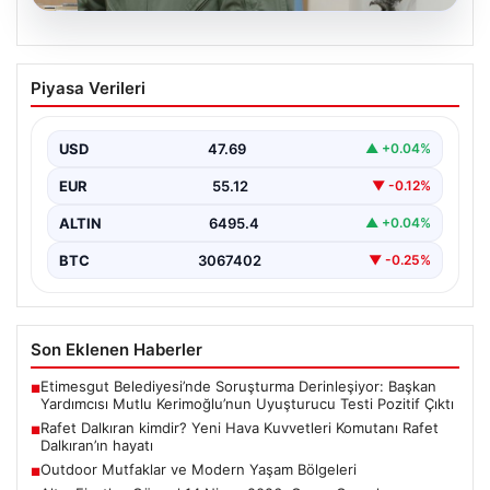
05.08.2026
Rafet Dalkıran kimdir? Yeni Hava
Piyasa Verileri
Kuvvetleri Komutanı Rafet Dalkıran’ın
hayatı
USD
47.69
▲ +0.04%
EUR
55.12
▼ -0.12%
ALTIN
6495.4
▲ +0.04%
BTC
3067402
▼ -0.25%
Son Eklenen Haberler
Etimesgut Belediyesi’nde Soruşturma Derinleşiyor: Başkan
■
Yardımcısı Mutlu Kerimoğlu’nun Uyuşturucu Testi Pozitif Çıktı
Rafet Dalkıran kimdir? Yeni Hava Kuvvetleri Komutanı Rafet
■
Dalkıran’ın hayatı
Outdoor Mutfaklar ve Modern Yaşam Bölgeleri
■