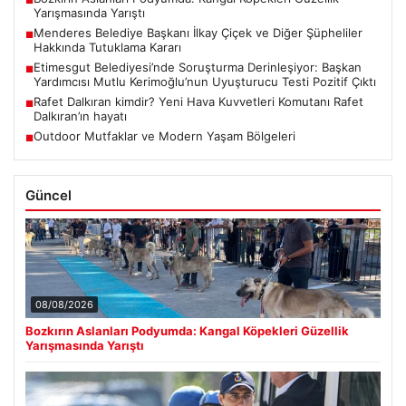
■
Yarışmasında Yarıştı
Menderes Belediye Başkanı İlkay Çiçek ve Diğer Şüpheliler
■
Hakkında Tutuklama Kararı
Etimesgut Belediyesi’nde Soruşturma Derinleşiyor: Başkan
■
Yardımcısı Mutlu Kerimoğlu’nun Uyuşturucu Testi Pozitif Çıktı
Rafet Dalkıran kimdir? Yeni Hava Kuvvetleri Komutanı Rafet
■
Dalkıran’ın hayatı
Outdoor Mutfaklar ve Modern Yaşam Bölgeleri
■
Güncel
08/08/2026
Bozkırın Aslanları Podyumda: Kangal Köpekleri Güzellik
Yarışmasında Yarıştı